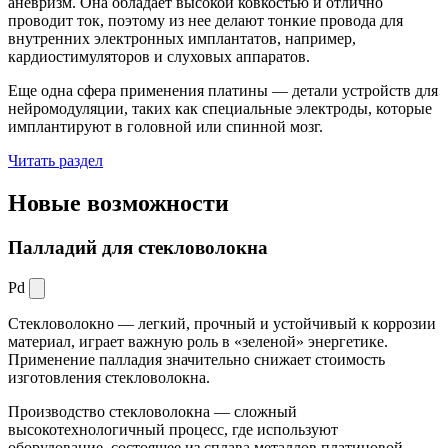
аневризм. Она обладает высокой ковкостью и отлично
проводит ток, поэтому из нее делают тонкие провода для
внутренних электронных имплантатов, например,
кардиостимуляторов и слуховых аппаратов.
Еще одна сфера применения платины — детали устройств для
нейромодуляции, таких как специальные электроды, которые
имплантируют в головной или спинной мозг.
Читать раздел
Новые
возможности
Палладий для стекловолокна
Pd
Стекловолокно — легкий, прочный и устойчивый к коррозии
материал, играет важную роль в «зеленой» энергетике.
Применение палладия значительно снижает стоимость
изготовления стекловолокна.
Производство стекловолокна — сложный
высокотехнологичный процесс, где используют
оборудование, состоящее из сплава металлов платиновой