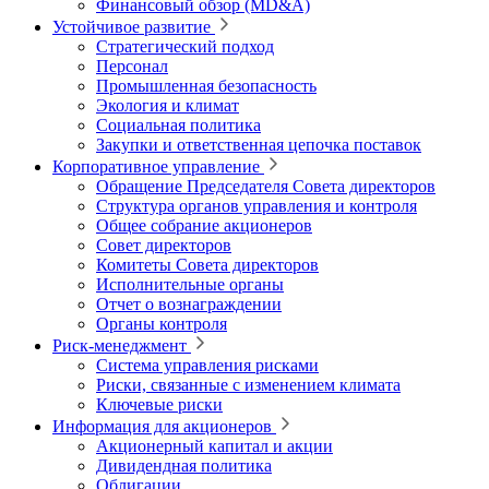
Финансовый обзор (MD&A)
Устойчивое развитие
Стратегический подход
Персонал
Промышленная безопасность
Экология и климат
Социальная политика
Закупки и ответственная цепочка поставок
Корпоративное управление
Обращение Председателя Совета директоров
Структура органов управления и контроля
Общее собрание акционеров
Совет директоров
Комитеты Совета директоров
Исполнительные органы
Отчет о вознаграждении
Органы контроля
Риск-менеджмент
Система управления рисками
Риски, связанные с изменением климата
Ключевые риски
Информация для акционеров
Акционерный капитал и акции
Дивидендная политика
Облигации