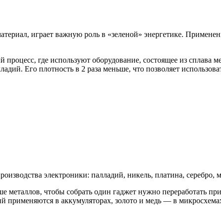
териал, играет важную роль в «зеленой» энергетике. Применен
процесс, где используют оборудование, состоящее из сплава м
ладий. Его плотность в 2 раза меньше, что позволяет использов
изводства электроники: палладий, никель, платина, серебро, ме
ше металлов, чтобы собрать один гаджет нужно переработать п
тий применяются в аккумуляторах, золото и медь — в микросхема