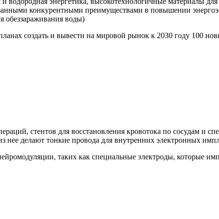
 и водородная энергетика, высокотехнологичные материалы для 
азанными конкурентными преимуществами в повышении энергоэ
ля обеззараживания воды)
планах создать и вывести на мировой рынок к 2030 году 100 н
пераций, стентов для восстановления кровотока по сосудам и с
 из нее делают тонкие провода для внутренних электронных импл
нейромодуляции, таких как специальные электроды, которые им