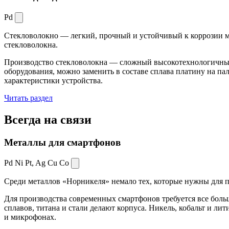
Pd
Стекловолокно — легкий, прочный и устойчивый к коррозии ма
стекловолокна.
Производство стекловолокна — сложный высокотехнологичный 
оборудования, можно заменить в составе сплава платину на пал
характеристики устройства.
Читать раздел
Всегда
на связи
Металлы для смартфонов
Pd Ni Pt,
Ag Cu Co
Среди металлов «Норникеля» немало тех, которые нужны для про
Для производства современных смартфонов требуется все боль
сплавов, титана и стали делают корпуса. Никель, кобальт и ли
и микрофонах.