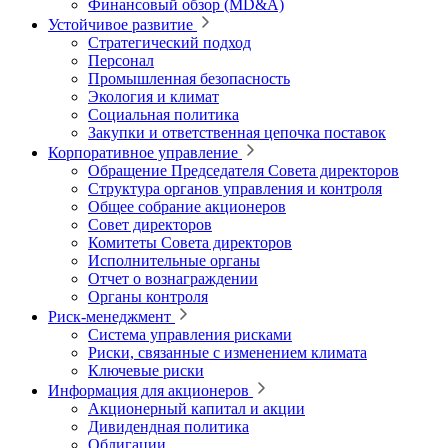
Финансовый обзор (MD&A)
Устойчивое развитие
Стратегический подход
Персонал
Промышленная безопасность
Экология и климат
Социальная политика
Закупки и ответственная цепочка поставок
Корпоративное управление
Обращение Председателя Совета директоров
Структура органов управления и контроля
Общее собрание акционеров
Совет директоров
Комитеты Совета директоров
Исполнительные органы
Отчет о вознаграждении
Органы контроля
Риск-менеджмент
Система управления рисками
Риски, связанные с изменением климата
Ключевые риски
Информация для акционеров
Акционерный капитал и акции
Дивидендная политика
Облигации