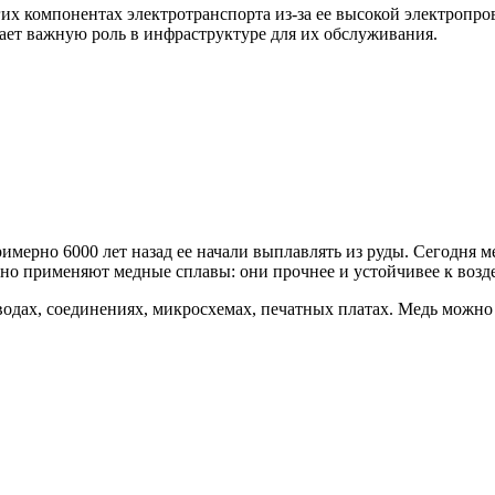
гих компонентах электротранспорта из-за ее высокой электропр
рает важную роль в инфраструктуре для их обслуживания.
мерно 6000 лет назад ее начали выплавлять из руды. Сегодня ме
но применяют медные сплавы: они прочнее и устойчивее к возде
одах, соединениях, микросхемах, печатных платах. Медь можно