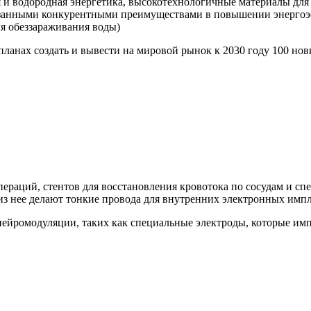
 и водородная энергетика, высокотехнологичные материалы для 
азанными конкурентными преимуществами в повышении энергоэ
ля обеззараживания воды)
планах создать и вывести на мировой рынок к 2030 году 100 н
пераций, стентов для восстановления кровотока по сосудам и с
 из нее делают тонкие провода для внутренних электронных импл
нейромодуляции, таких как специальные электроды, которые им