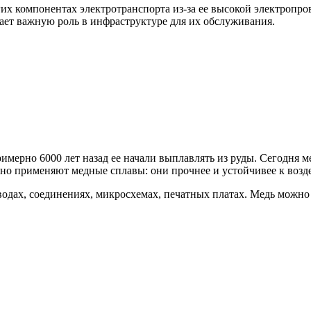
гих компонентах электротранспорта из-за ее высокой электропр
рает важную роль в инфраструктуре для их обслуживания.
мерно 6000 лет назад ее начали выплавлять из руды. Сегодня ме
но применяют медные сплавы: они прочнее и устойчивее к возде
одах, соединениях, микросхемах, печатных платах. Медь можно