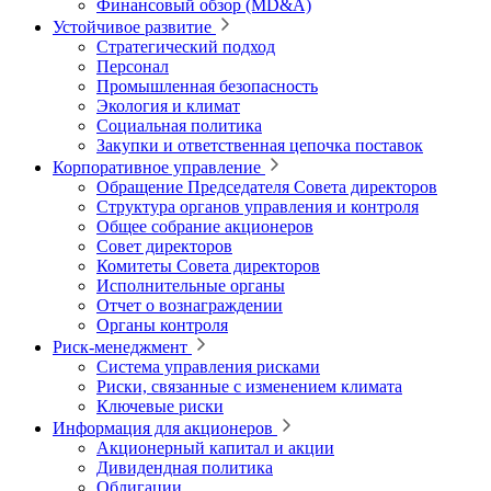
Финансовый обзор (MD&A)
Устойчивое развитие
Стратегический подход
Персонал
Промышленная безопасность
Экология и климат
Социальная политика
Закупки и ответственная цепочка поставок
Корпоративное управление
Обращение Председателя Совета директоров
Структура органов управления и контроля
Общее собрание акционеров
Совет директоров
Комитеты Совета директоров
Исполнительные органы
Отчет о вознаграждении
Органы контроля
Риск-менеджмент
Система управления рисками
Риски, связанные с изменением климата
Ключевые риски
Информация для акционеров
Акционерный капитал и акции
Дивидендная политика
Облигации