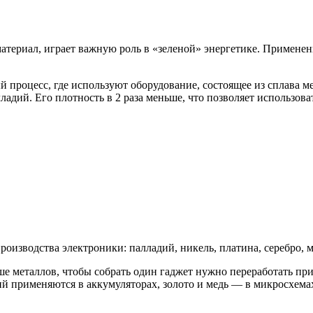
териал, играет важную роль в «зеленой» энергетике. Применен
процесс, где используют оборудование, состоящее из сплава м
ладий. Его плотность в 2 раза меньше, что позволяет использов
изводства электроники: палладий, никель, платина, серебро, ме
ше металлов, чтобы собрать один гаджет нужно переработать п
тий применяются в аккумуляторах, золото и медь — в микросхема