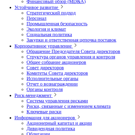
Финансовый обзор (MD&A)
Устойчивое развитие
Стратегический подход
Персонал
Промышленная безопасность
Экология и климат
Социальная политика
Закупки и ответственная цепочка поставок
Корпоративное управление
Обращение Председателя Совета директоров
Структура органов управления и контроля
Общее собрание акционеров
Совет директоров
Комитеты Совета директоров
Исполнительные органы
Отчет о вознаграждении
Органы контроля
Риск-менеджмент
Система управления рисками
Риски, связанные с изменением климата
Ключевые риски
Информация для акционеров
Акционерный капитал и акции
Дивидендная политика
Облигации