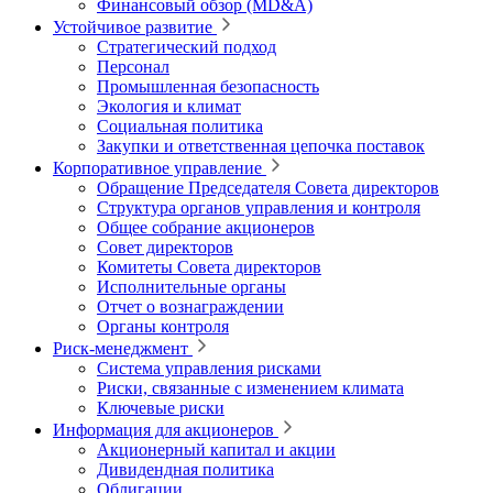
Финансовый обзор (MD&A)
Устойчивое развитие
Стратегический подход
Персонал
Промышленная безопасность
Экология и климат
Социальная политика
Закупки и ответственная цепочка поставок
Корпоративное управление
Обращение Председателя Совета директоров
Структура органов управления и контроля
Общее собрание акционеров
Совет директоров
Комитеты Совета директоров
Исполнительные органы
Отчет о вознаграждении
Органы контроля
Риск-менеджмент
Система управления рисками
Риски, связанные с изменением климата
Ключевые риски
Информация для акционеров
Акционерный капитал и акции
Дивидендная политика
Облигации