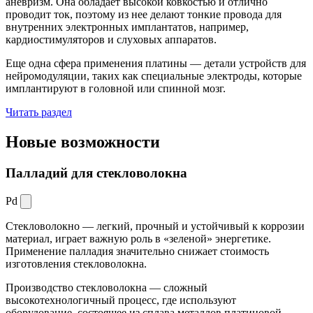
аневризм. Она обладает высокой ковкостью и отлично
проводит ток, поэтому из нее делают тонкие провода для
внутренних электронных имплантатов, например,
кардиостимуляторов и слуховых аппаратов.
Еще одна сфера применения платины — детали устройств для
нейромодуляции, таких как специальные электроды, которые
имплантируют в головной или спинной мозг.
Читать раздел
Новые
возможности
Палладий для стекловолокна
Pd
Стекловолокно — легкий, прочный и устойчивый к коррозии
материал, играет важную роль в «зеленой» энергетике.
Применение палладия значительно снижает стоимость
изготовления стекловолокна.
Производство стекловолокна — сложный
высокотехнологичный процесс, где используют
оборудование, состоящее из сплава металлов платиновой