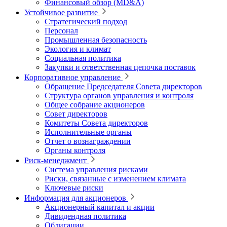
Финансовый обзор (MD&A)
Устойчивое развитие
Стратегический подход
Персонал
Промышленная безопасность
Экология и климат
Социальная политика
Закупки и ответственная цепочка поставок
Корпоративное управление
Обращение Председателя Совета директоров
Структура органов управления и контроля
Общее собрание акционеров
Совет директоров
Комитеты Совета директоров
Исполнительные органы
Отчет о вознаграждении
Органы контроля
Риск-менеджмент
Система управления рисками
Риски, связанные с изменением климата
Ключевые риски
Информация для акционеров
Акционерный капитал и акции
Дивидендная политика
Облигации