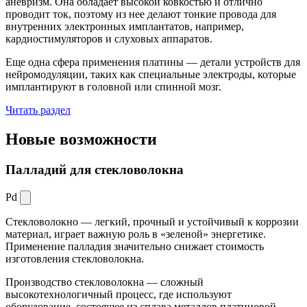
аневризм. Она обладает высокой ковкостью и отлично
проводит ток, поэтому из нее делают тонкие провода для
внутренних электронных имплантатов, например,
кардиостимуляторов и слуховых аппаратов.
Еще одна сфера применения платины — детали устройств для
нейромодуляции, таких как специальные электроды, которые
имплантируют в головной или спинной мозг.
Читать раздел
Новые
возможности
Палладий для стекловолокна
Pd
Стекловолокно — легкий, прочный и устойчивый к коррозии
материал, играет важную роль в «зеленой» энергетике.
Применение палладия значительно снижает стоимость
изготовления стекловолокна.
Производство стекловолокна — сложный
высокотехнологичный процесс, где используют
оборудование, состоящее из сплава металлов платиновой