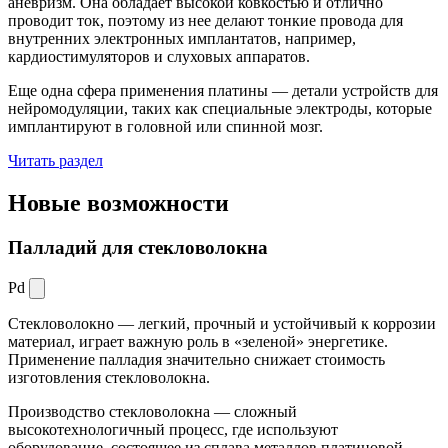
аневризм. Она обладает высокой ковкостью и отлично
проводит ток, поэтому из нее делают тонкие провода для
внутренних электронных имплантатов, например,
кардиостимуляторов и слуховых аппаратов.
Еще одна сфера применения платины — детали устройств для
нейромодуляции, таких как специальные электроды, которые
имплантируют в головной или спинной мозг.
Читать раздел
Новые
возможности
Палладий для стекловолокна
Pd
Стекловолокно — легкий, прочный и устойчивый к коррозии
материал, играет важную роль в «зеленой» энергетике.
Применение палладия значительно снижает стоимость
изготовления стекловолокна.
Производство стекловолокна — сложный
высокотехнологичный процесс, где используют
оборудование, состоящее из сплава металлов платиновой