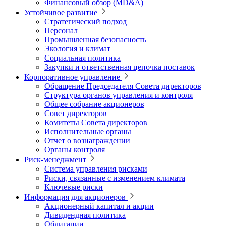
Финансовый обзор (MD&A)
Устойчивое развитие
Стратегический подход
Персонал
Промышленная безопасность
Экология и климат
Социальная политика
Закупки и ответственная цепочка поставок
Корпоративное управление
Обращение Председателя Совета директоров
Структура органов управления и контроля
Общее собрание акционеров
Совет директоров
Комитеты Совета директоров
Исполнительные органы
Отчет о вознаграждении
Органы контроля
Риск-менеджмент
Система управления рисками
Риски, связанные с изменением климата
Ключевые риски
Информация для акционеров
Акционерный капитал и акции
Дивидендная политика
Облигации