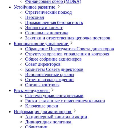
Финансовый обзор (MD&A)
Устойчивое развитие
Стратегический подход
Персонал
Промышленная безопасность
Экология и климат
Социальная политика
Закупки и ответственная цепочка поставок
Корпоративное управление
Обращение Председателя Совета директоров
Структура органов управления и контроля
Общее собрание акционеров
Совет директоров
Комитеты Совета директоров
Исполнительные органы
Отчет о вознаграждении
Органы контроля
Риск-менеджмент
Система управления рисками
Риски, связанные с изменением климата
Ключевые риски
Информация для акционеров
Акционерный капитал и акции
Дивидендная политика
Облигации