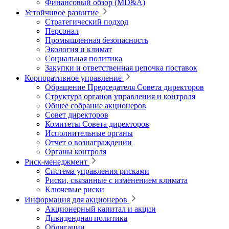
Финансовый обзор (MD&A)
Устойчивое развитие
Стратегический подход
Персонал
Промышленная безопасность
Экология и климат
Социальная политика
Закупки и ответственная цепочка поставок
Корпоративное управление
Обращение Председателя Совета директоров
Структура органов управления и контроля
Общее собрание акционеров
Совет директоров
Комитеты Совета директоров
Исполнительные органы
Отчет о вознаграждении
Органы контроля
Риск-менеджмент
Система управления рисками
Риски, связанные с изменением климата
Ключевые риски
Информация для акционеров
Акционерный капитал и акции
Дивидендная политика
Облигации