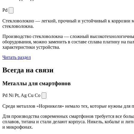
Pd
Стекловолокно — легкий, прочный и устойчивый к коррозии ма
стекловолокна.
Производство стекловолокна — сложный высокотехнологичный 
оборудования, можно заменить в составе сплава платину на пал
характеристики устройства.
Читать раздел
Всегда
на связи
Металлы для смартфонов
Pd Ni Pt,
Ag Cu Co
Среди металлов «Норникеля» немало тех, которые нужны для про
Для производства современных смартфонов требуется все боль
сплавов, титана и стали делают корпуса. Никель, кобальт и ли
и микрофонах.