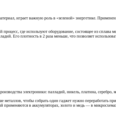
териал, играет важную роль в «зеленой» энергетике. Применен
процесс, где используют оборудование, состоящее из сплава м
ладий. Его плотность в 2 раза меньше, что позволяет использов
изводства электроники: палладий, никель, платина, серебро, ме
ше металлов, чтобы собрать один гаджет нужно переработать п
тий применяются в аккумуляторах, золото и медь — в микросхема