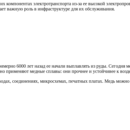
гих компонентах электротранспорта из-за ее высокой электропр
рает важную роль в инфраструктуре для их обслуживания.
мерно 6000 лет назад ее начали выплавлять из руды. Сегодня ме
но применяют медные сплавы: они прочнее и устойчивее к возде
одах, соединениях, микросхемах, печатных платах. Медь можно