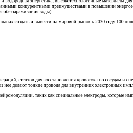
 и водородная энергетика, высокотехнологичные материалы для 
азанными конкурентными преимуществами в повышении энергоэ
ля обеззараживания воды)
планах создать и вывести на мировой рынок к 2030 году 100 н
пераций, стентов для восстановления кровотока по сосудам и с
 из нее делают тонкие провода для внутренних электронных импл
нейромодуляции, таких как специальные электроды, которые им