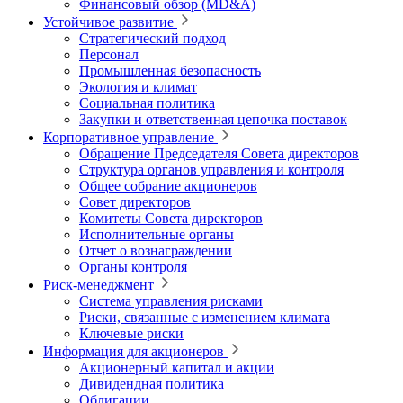
Финансовый обзор (MD&A)
Устойчивое развитие
Стратегический подход
Персонал
Промышленная безопасность
Экология и климат
Социальная политика
Закупки и ответственная цепочка поставок
Корпоративное управление
Обращение Председателя Совета директоров
Структура органов управления и контроля
Общее собрание акционеров
Совет директоров
Комитеты Совета директоров
Исполнительные органы
Отчет о вознаграждении
Органы контроля
Риск-менеджмент
Система управления рисками
Риски, связанные с изменением климата
Ключевые риски
Информация для акционеров
Акционерный капитал и акции
Дивидендная политика
Облигации