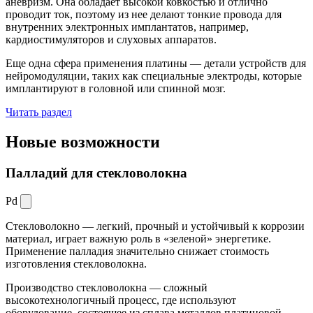
аневризм. Она обладает высокой ковкостью и отлично
проводит ток, поэтому из нее делают тонкие провода для
внутренних электронных имплантатов, например,
кардиостимуляторов и слуховых аппаратов.
Еще одна сфера применения платины — детали устройств для
нейромодуляции, таких как специальные электроды, которые
имплантируют в головной или спинной мозг.
Читать раздел
Новые
возможности
Палладий для стекловолокна
Pd
Стекловолокно — легкий, прочный и устойчивый к коррозии
материал, играет важную роль в «зеленой» энергетике.
Применение палладия значительно снижает стоимость
изготовления стекловолокна.
Производство стекловолокна — сложный
высокотехнологичный процесс, где используют
оборудование, состоящее из сплава металлов платиновой