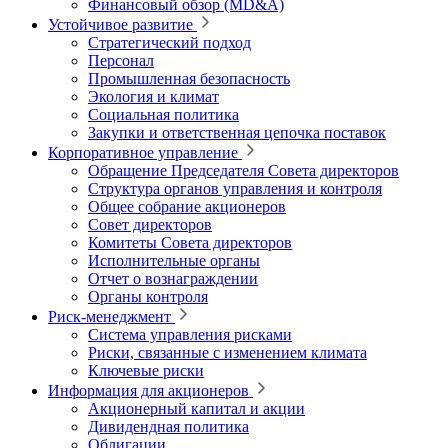
Финансовый обзор (MD&A)
Устойчивое развитие
Стратегический подход
Персонал
Промышленная безопасность
Экология и климат
Социальная политика
Закупки и ответственная цепочка поставок
Корпоративное управление
Обращение Председателя Совета директоров
Структура органов управления и контроля
Общее собрание акционеров
Совет директоров
Комитеты Совета директоров
Исполнительные органы
Отчет о вознаграждении
Органы контроля
Риск-менеджмент
Система управления рисками
Риски, связанные с изменением климата
Ключевые риски
Информация для акционеров
Акционерный капитал и акции
Дивидендная политика
Облигации