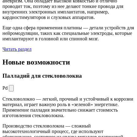
аневризм. Она обладает высокой ковкостью и отлично
проводит ток, поэтому из нее делают тонкие провода для
внутренних электронных имплантатов, например,
кардиостимуляторов и слуховых аппаратов.
Еще одна сфера применения платины — детали устройств для
нейромодуляции, таких как специальные электроды, которые
имплантируют в головной или спинной мозг.
Читать раздел
Новые
возможности
Палладий для стекловолокна
Pd
Стекловолокно — легкий, прочный и устойчивый к коррозии
материал, играет важную роль в «зеленой» энергетике.
Применение палладия значительно снижает стоимость
изготовления стекловолокна.
Производство стекловолокна — сложный
высокотехнологичный процесс, где используют
оборудование, состоящее из сплава металлов платиновой