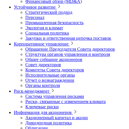
Финансовый обзор (MD&A)
Устойчивое развитие
Стратегический подход
Персонал
Промышленная безопасность
Экология и климат
Социальная политика
Закупки и ответственная цепочка поставок
Корпоративное управление
Обращение Председателя Совета директоров
Структура органов управления и контроля
Общее собрание акционеров
Совет директоров
Комитеты Совета директоров
Исполнительные органы
Отчет о вознаграждении
Органы контроля
Риск-менеджмент
Система управления рисками
Риски, связанные с изменением климата
Ключевые риски
Информация для акционеров
Акционерный капитал и акции
Дивидендная политика
Облигации