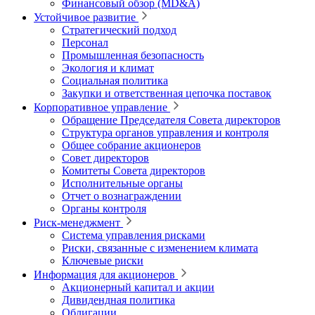
Финансовый обзор (MD&A)
Устойчивое развитие
Стратегический подход
Персонал
Промышленная безопасность
Экология и климат
Социальная политика
Закупки и ответственная цепочка поставок
Корпоративное управление
Обращение Председателя Совета директоров
Структура органов управления и контроля
Общее собрание акционеров
Совет директоров
Комитеты Совета директоров
Исполнительные органы
Отчет о вознаграждении
Органы контроля
Риск-менеджмент
Система управления рисками
Риски, связанные с изменением климата
Ключевые риски
Информация для акционеров
Акционерный капитал и акции
Дивидендная политика
Облигации