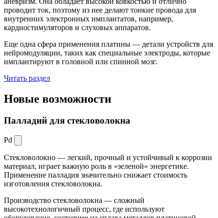
аневризм. Она обладает высокой ковкостью и отлично
проводит ток, поэтому из нее делают тонкие провода для
внутренних электронных имплантатов, например,
кардиостимуляторов и слуховых аппаратов.
Еще одна сфера применения платины — детали устройств для
нейромодуляции, таких как специальные электроды, которые
имплантируют в головной или спинной мозг.
Читать раздел
Новые
возможности
Палладий для стекловолокна
Pd
Стекловолокно — легкий, прочный и устойчивый к коррозии
материал, играет важную роль в «зеленой» энергетике.
Применение палладия значительно снижает стоимость
изготовления стекловолокна.
Производство стекловолокна — сложный
высокотехнологичный процесс, где используют
оборудование, состоящее из сплава металлов платиновой