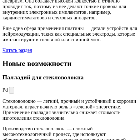
аневризм. Она обладает высокой ковкостью и отлично
проводит ток, поэтому из нее делают тонкие провода для
внутренних электронных имплантатов, например,
кардиостимуляторов и слуховых аппаратов.
Еще одна сфера применения платины — детали устройств для
нейромодуляции, таких как специальные электроды, которые
имплантируют в головной или спинной мозг.
Читать раздел
Новые
возможности
Палладий для стекловолокна
Pd
Стекловолокно — легкий, прочный и устойчивый к коррозии
материал, играет важную роль в «зеленой» энергетике.
Применение палладия значительно снижает стоимость
изготовления стекловолокна.
Производство стекловолокна — сложный
высокотехнологичный процесс, где используют
оборудование, состоящее из сплава металлов платиновой