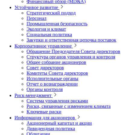
Финансовый обзор (MD&A)
Устойчивое развитие
Стратегический подход
Персонал
Промышленная безопасность
Экология и климат
Социальная политика
Закупки и ответственная цепочка поставок
Корпоративное управление
Обращение Председателя Совета директоров
Структура органов управления и контроля
Общее собрание акционеров
Совет директоров
Комитеты Совета директоров
Исполнительные органы
Отчет о вознаграждении
Органы контроля
Риск-менеджмент
Система управления рисками
Риски, связанные с изменением климата
Ключевые риски
Информация для акционеров
Акционерный капитал и акции
Дивидендная политика
Облигации