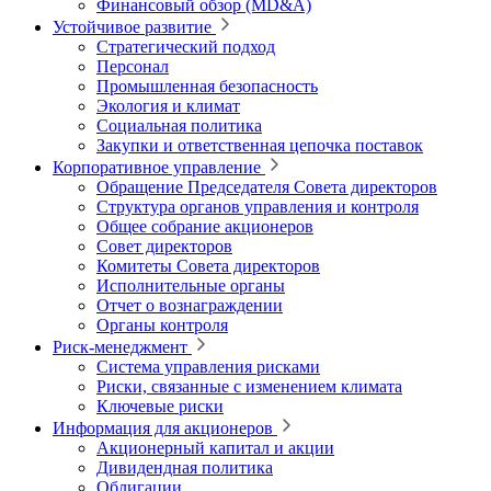
Финансовый обзор (MD&A)
Устойчивое развитие
Стратегический подход
Персонал
Промышленная безопасность
Экология и климат
Социальная политика
Закупки и ответственная цепочка поставок
Корпоративное управление
Обращение Председателя Совета директоров
Структура органов управления и контроля
Общее собрание акционеров
Совет директоров
Комитеты Совета директоров
Исполнительные органы
Отчет о вознаграждении
Органы контроля
Риск-менеджмент
Система управления рисками
Риски, связанные с изменением климата
Ключевые риски
Информация для акционеров
Акционерный капитал и акции
Дивидендная политика
Облигации