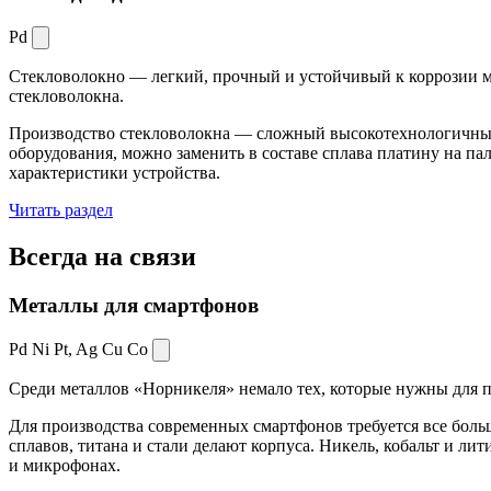
Pd
Стекловолокно — легкий, прочный и устойчивый к коррозии ма
стекловолокна.
Производство стекловолокна — сложный высокотехнологичный 
оборудования, можно заменить в составе сплава платину на пал
характеристики устройства.
Читать раздел
Всегда
на связи
Металлы для смартфонов
Pd Ni Pt,
Ag Cu Co
Среди металлов «Норникеля» немало тех, которые нужны для про
Для производства современных смартфонов требуется все боль
сплавов, титана и стали делают корпуса. Никель, кобальт и ли
и микрофонах.