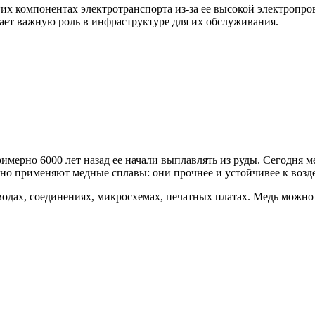
гих компонентах электротранспорта из-за ее высокой электропр
рает важную роль в инфраструктуре для их обслуживания.
мерно 6000 лет назад ее начали выплавлять из руды. Сегодня ме
но применяют медные сплавы: они прочнее и устойчивее к возде
одах, соединениях, микросхемах, печатных платах. Медь можно