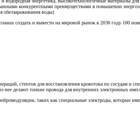
 и водородная энергетика, высокотехнологичные материалы для 
азанными конкурентными преимуществами в повышении энергоэ
ля обеззараживания воды)
планах создать и вывести на мировой рынок к 2030 году 100 н
пераций, стентов для восстановления кровотока по сосудам и с
 из нее делают тонкие провода для внутренних электронных импл
нейромодуляции, таких как специальные электроды, которые им