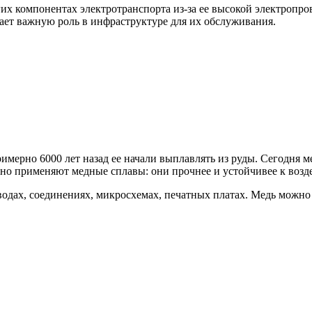
гих компонентах электротранспорта из-за ее высокой электропр
рает важную роль в инфраструктуре для их обслуживания.
мерно 6000 лет назад ее начали выплавлять из руды. Сегодня ме
но применяют медные сплавы: они прочнее и устойчивее к возде
одах, соединениях, микросхемах, печатных платах. Медь можно