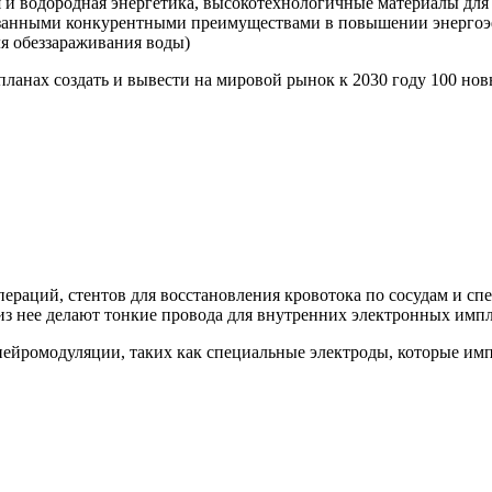
 и водородная энергетика, высокотехнологичные материалы для 
азанными конкурентными преимуществами в повышении энергоэ
ля обеззараживания воды)
планах создать и вывести на мировой рынок к 2030 году 100 н
пераций, стентов для восстановления кровотока по сосудам и с
 из нее делают тонкие провода для внутренних электронных импл
нейромодуляции, таких как специальные электроды, которые им