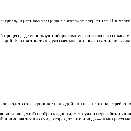
териал, играет важную роль в «зеленой» энергетике. Применен
процесс, где используют оборудование, состоящее из сплава м
ладий. Его плотность в 2 раза меньше, что позволяет использов
изводства электроники: палладий, никель, платина, серебро, ме
ше металлов, чтобы собрать один гаджет нужно переработать п
тий применяются в аккумуляторах, золото и медь — в микросхема