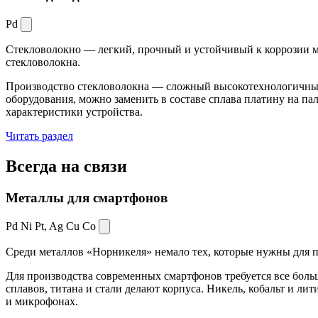
Pd
Стекловолокно — легкий, прочный и устойчивый к коррозии ма
стекловолокна.
Производство стекловолокна — сложный высокотехнологичный 
оборудования, можно заменить в составе сплава платину на пал
характеристики устройства.
Читать раздел
Всегда
на связи
Металлы для смартфонов
Pd Ni Pt,
Ag Cu Co
Среди металлов «Норникеля» немало тех, которые нужны для про
Для производства современных смартфонов требуется все боль
сплавов, титана и стали делают корпуса. Никель, кобальт и ли
и микрофонах.