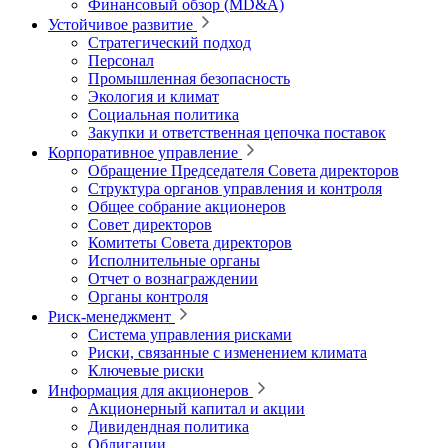
Финансовый обзор (MD&A)
Устойчивое развитие
Стратегический подход
Персонал
Промышленная безопасность
Экология и климат
Социальная политика
Закупки и ответственная цепочка поставок
Корпоративное управление
Обращение Председателя Совета директоров
Структура органов управления и контроля
Общее собрание акционеров
Совет директоров
Комитеты Совета директоров
Исполнительные органы
Отчет о вознаграждении
Органы контроля
Риск-менеджмент
Система управления рисками
Риски, связанные с изменением климата
Ключевые риски
Информация для акционеров
Акционерный капитал и акции
Дивидендная политика
Облигации