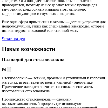
аневризм. Она обладает высокой ковкостью и отлично
проводит ток, поэтому из нее делают тонкие провода для
внутренних электронных имплантатов, например,
кардиостимуляторов и слуховых аппаратов.
Еще одна сфера применения платины — детали устройств для
нейромодуляции, таких как специальные электроды, которые
имплантируют в головной или спинной мозг.
Читать раздел
Новые
возможности
Палладий для стекловолокна
Pd
Стекловолокно — легкий, прочный и устойчивый к коррозии
материал, играет важную роль в «зеленой» энергетике.
Применение палладия значительно снижает стоимость
изготовления стекловолокна.
Производство стекловолокна — сложный
высокотехнологичный процесс, где используют
оборудование, состоящее из сплава металлов платиновой