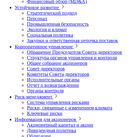
Финансовый обзор (MD&A)
Устойчивое развитие
Стратегический подход
Персонал
Промышленная безопасность
Экология и климат
Социальная политика
Закупки и ответственная цепочка поставок
Корпоративное управление
Обращение Председателя Совета директоров
Структура органов управления и контроля
Общее собрание акционеров
Совет директоров
Комитеты Совета директоров
Исполнительные органы
Отчет о вознаграждении
Органы контроля
Риск-менеджмент
Система управления рисками
Риски, связанные с изменением климата
Ключевые риски
Информация для акционеров
Акционерный капитал и акции
Дивидендная политика
Облигации