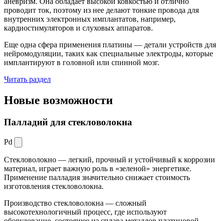
аневризм. Она обладает высокой ковкостью и отлично
проводит ток, поэтому из нее делают тонкие провода для
внутренних электронных имплантатов, например,
кардиостимуляторов и слуховых аппаратов.
Еще одна сфера применения платины — детали устройств для
нейромодуляции, таких как специальные электроды, которые
имплантируют в головной или спинной мозг.
Читать раздел
Новые
возможности
Палладий для стекловолокна
Pd
Стекловолокно — легкий, прочный и устойчивый к коррозии
материал, играет важную роль в «зеленой» энергетике.
Применение палладия значительно снижает стоимость
изготовления стекловолокна.
Производство стекловолокна — сложный
высокотехнологичный процесс, где используют
оборудование, состоящее из сплава металлов платиновой