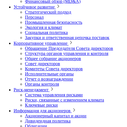
Финансовый обзор (MD&A)
Устойчивое развитие
Стратегический подход
Персонал
Промышленная безопасность
Экология и климат
Социальная политика
Закупки и ответственная цепочка поставок
Корпоративное управление
Обращение Председателя Совета директоров
Структура органов управления и контроля
Общее собрание акционеров
Совет директоров
Комитеты Совета директоров
Исполнительные органы
Отчет о вознаграждении
Органы контроля
Риск-менеджмент
Система управления рисками
Риски, связанные с изменением климата
Ключевые риски
Информация для акционеров
Акционерный капитал и акции
Дивидендная политика
Облигации