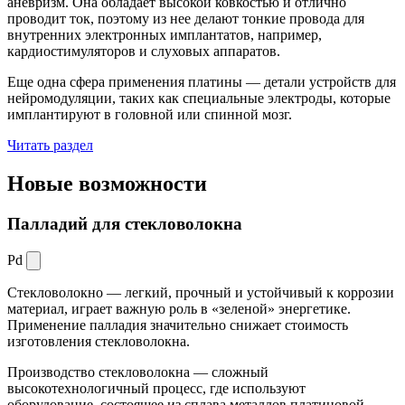
аневризм. Она обладает высокой ковкостью и отлично
проводит ток, поэтому из нее делают тонкие провода для
внутренних электронных имплантатов, например,
кардиостимуляторов и слуховых аппаратов.
Еще одна сфера применения платины — детали устройств для
нейромодуляции, таких как специальные электроды, которые
имплантируют в головной или спинной мозг.
Читать раздел
Новые
возможности
Палладий для стекловолокна
Pd
Стекловолокно — легкий, прочный и устойчивый к коррозии
материал, играет важную роль в «зеленой» энергетике.
Применение палладия значительно снижает стоимость
изготовления стекловолокна.
Производство стекловолокна — сложный
высокотехнологичный процесс, где используют
оборудование, состоящее из сплава металлов платиновой