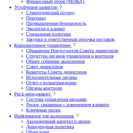
Финансовый обзор (MD&A)
Устойчивое развитие
Стратегический подход
Персонал
Промышленная безопасность
Экология и климат
Социальная политика
Закупки и ответственная цепочка поставок
Корпоративное управление
Обращение Председателя Совета директоров
Структура органов управления и контроля
Общее собрание акционеров
Совет директоров
Комитеты Совета директоров
Исполнительные органы
Отчет о вознаграждении
Органы контроля
Риск-менеджмент
Система управления рисками
Риски, связанные с изменением климата
Ключевые риски
Информация для акционеров
Акционерный капитал и акции
Дивидендная политика
Облигации