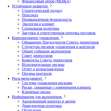
Финансовый обзор (MD&A)
Устойчивое развитие
Стратегический подход
Персонал
Промышленная безопасность
Экология и климат
Социальная политика
Закупки и ответственная цепочка поставок
Корпоративное управление
Обращение Председателя Совета директоров
Структура органов управления и контроля
Общее собрание акционеров
Совет директоров
Комитеты Совета директоров
Исполнительные органы
Отчет о вознаграждении
Органы контроля
Риск-менеджмент
Система управления рисками
Риски, связанные с изменением климата
Ключевые риски
Информация для акционеров
Акционерный капитал и акции
Дивидендная политика
Облигации