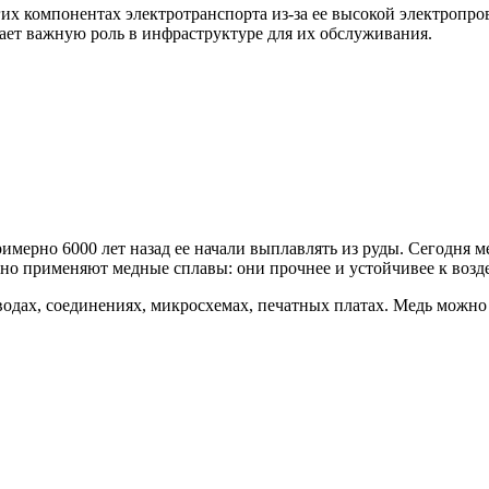
гих компонентах электротранспорта из-за ее высокой электропр
рает важную роль в инфраструктуре для их обслуживания.
мерно 6000 лет назад ее начали выплавлять из руды. Сегодня ме
но применяют медные сплавы: они прочнее и устойчивее к возде
одах, соединениях, микросхемах, печатных платах. Медь можно