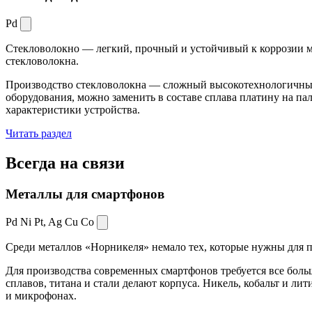
Pd
Стекловолокно — легкий, прочный и устойчивый к коррозии ма
стекловолокна.
Производство стекловолокна — сложный высокотехнологичный 
оборудования, можно заменить в составе сплава платину на пал
характеристики устройства.
Читать раздел
Всегда
на связи
Металлы для смартфонов
Pd Ni Pt,
Ag Cu Co
Среди металлов «Норникеля» немало тех, которые нужны для про
Для производства современных смартфонов требуется все боль
сплавов, титана и стали делают корпуса. Никель, кобальт и ли
и микрофонах.