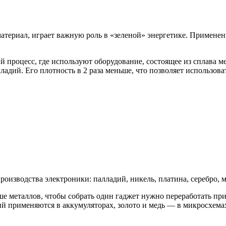
териал, играет важную роль в «зеленой» энергетике. Применен
процесс, где используют оборудование, состоящее из сплава м
ладий. Его плотность в 2 раза меньше, что позволяет использов
изводства электроники: палладий, никель, платина, серебро, ме
ше металлов, чтобы собрать один гаджет нужно переработать п
тий применяются в аккумуляторах, золото и медь — в микросхема