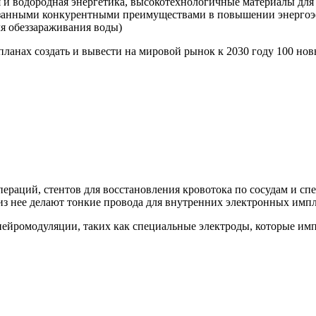
 и водородная энергетика, высокотехнологичные материалы для 
азанными конкурентными преимуществами в повышении энергоэ
ля обеззараживания воды)
планах создать и вывести на мировой рынок к 2030 году 100 н
пераций, стентов для восстановления кровотока по сосудам и с
 из нее делают тонкие провода для внутренних электронных импл
нейромодуляции, таких как специальные электроды, которые им