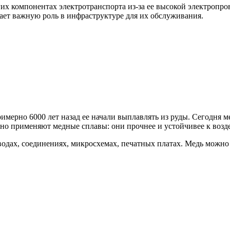
гих компонентах электротранспорта из-за ее высокой электропр
рает важную роль в инфраструктуре для их обслуживания.
мерно 6000 лет назад ее начали выплавлять из руды. Сегодня ме
но применяют медные сплавы: они прочнее и устойчивее к возде
одах, соединениях, микросхемах, печатных платах. Медь можно