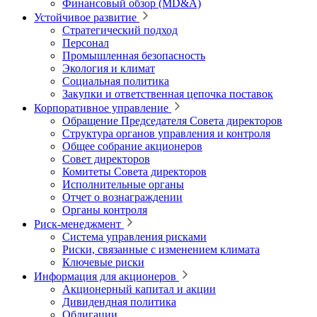
Финансовый обзор (MD&A)
Устойчивое развитие
Стратегический подход
Персонал
Промышленная безопасность
Экология и климат
Социальная политика
Закупки и ответственная цепочка поставок
Корпоративное управление
Обращение Председателя Совета директоров
Структура органов управления и контроля
Общее собрание акционеров
Совет директоров
Комитеты Совета директоров
Исполнительные органы
Отчет о вознаграждении
Органы контроля
Риск-менеджмент
Система управления рисками
Риски, связанные с изменением климата
Ключевые риски
Информация для акционеров
Акционерный капитал и акции
Дивидендная политика
Облигации