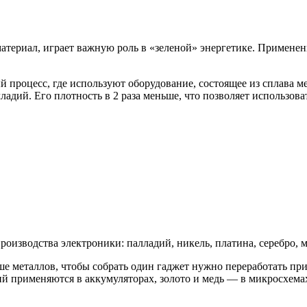
териал, играет важную роль в «зеленой» энергетике. Применен
процесс, где используют оборудование, состоящее из сплава м
ладий. Его плотность в 2 раза меньше, что позволяет использов
изводства электроники: палладий, никель, платина, серебро, ме
ше металлов, чтобы собрать один гаджет нужно переработать п
тий применяются в аккумуляторах, золото и медь — в микросхема