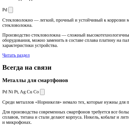
Pd
Стекловолокно — легкий, прочный и устойчивый к коррозии ма
стекловолокна.
Производство стекловолокна — сложный высокотехнологичный 
оборудования, можно заменить в составе сплава платину на пал
характеристики устройства.
Читать раздел
Всегда
на связи
Металлы для смартфонов
Pd Ni Pt,
Ag Cu Co
Среди металлов «Норникеля» немало тех, которые нужны для про
Для производства современных смартфонов требуется все боль
сплавов, титана и стали делают корпуса. Никель, кобальт и ли
и микрофонах.