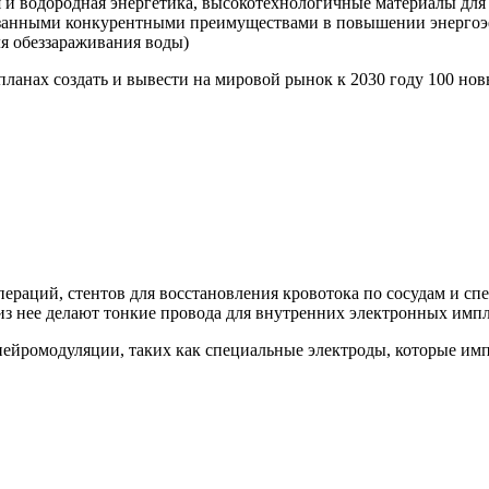
 и водородная энергетика, высокотехнологичные материалы для 
азанными конкурентными преимуществами в повышении энергоэ
ля обеззараживания воды)
планах создать и вывести на мировой рынок к 2030 году 100 н
пераций, стентов для восстановления кровотока по сосудам и с
 из нее делают тонкие провода для внутренних электронных импл
нейромодуляции, таких как специальные электроды, которые им