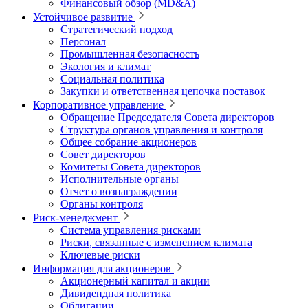
Финансовый обзор (MD&A)
Устойчивое развитие
Стратегический подход
Персонал
Промышленная безопасность
Экология и климат
Социальная политика
Закупки и ответственная цепочка поставок
Корпоративное управление
Обращение Председателя Совета директоров
Структура органов управления и контроля
Общее собрание акционеров
Совет директоров
Комитеты Совета директоров
Исполнительные органы
Отчет о вознаграждении
Органы контроля
Риск-менеджмент
Система управления рисками
Риски, связанные с изменением климата
Ключевые риски
Информация для акционеров
Акционерный капитал и акции
Дивидендная политика
Облигации