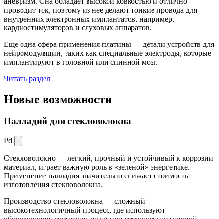
аневризм. Она обладает высокой ковкостью и отлично
проводит ток, поэтому из нее делают тонкие провода для
внутренних электронных имплантатов, например,
кардиостимуляторов и слуховых аппаратов.
Еще одна сфера применения платины — детали устройств для
нейромодуляции, таких как специальные электроды, которые
имплантируют в головной или спинной мозг.
Читать раздел
Новые
возможности
Палладий для стекловолокна
Pd
Стекловолокно — легкий, прочный и устойчивый к коррозии
материал, играет важную роль в «зеленой» энергетике.
Применение палладия значительно снижает стоимость
изготовления стекловолокна.
Производство стекловолокна — сложный
высокотехнологичный процесс, где используют
оборудование, состоящее из сплава металлов платиновой