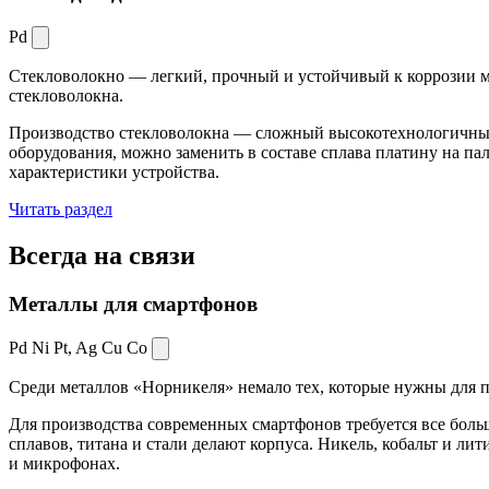
Pd
Стекловолокно — легкий, прочный и устойчивый к коррозии ма
стекловолокна.
Производство стекловолокна — сложный высокотехнологичный 
оборудования, можно заменить в составе сплава платину на пал
характеристики устройства.
Читать раздел
Всегда
на связи
Металлы для смартфонов
Pd Ni Pt,
Ag Cu Co
Среди металлов «Норникеля» немало тех, которые нужны для про
Для производства современных смартфонов требуется все боль
сплавов, титана и стали делают корпуса. Никель, кобальт и ли
и микрофонах.