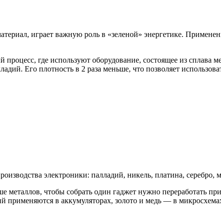
териал, играет важную роль в «зеленой» энергетике. Применен
процесс, где используют оборудование, состоящее из сплава м
ладий. Его плотность в 2 раза меньше, что позволяет использов
изводства электроники: палладий, никель, платина, серебро, ме
ше металлов, чтобы собрать один гаджет нужно переработать п
тий применяются в аккумуляторах, золото и медь — в микросхема