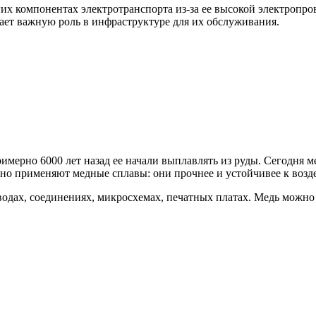
гих компонентах электротранспорта из-за ее высокой электропр
рает важную роль в инфраструктуре для их обслуживания.
мерно 6000 лет назад ее начали выплавлять из руды. Сегодня ме
но применяют медные сплавы: они прочнее и устойчивее к возде
одах, соединениях, микросхемах, печатных платах. Медь можно