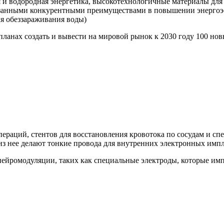
 и водородная энергетика, высокотехнологичные материалы для 
азанными конкурентными преимуществами в повышении энергоэ
ля обеззараживания воды)
планах создать и вывести на мировой рынок к 2030 году 100 н
пераций, стентов для восстановления кровотока по сосудам и с
 из нее делают тонкие провода для внутренних электронных импл
нейромодуляции, таких как специальные электроды, которые им