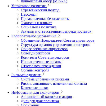
Финансовый обзор (MD&A)
Устойчивое развитие
Стратегический подход
Персонал
Промышленная безопасность
Экология и климат
Социальная политика
Закупки и ответственная цепочка поставок
Корпоративное управление
Обращение Председателя Совета директоров
Структура органов управления и контроля
Общее собрание акционеров
Совет директоров
Комитеты Совета директоров
Исполнительные органы
Отчет о вознаграждении
Органы контроля
Риск-менеджмент
Система управления рисками
Риски, связанные с изменением климата
Ключевые риски
Информация для акционеров
Акционерный капитал и акции
Дивидендная политика
Облигации