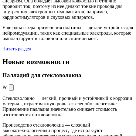
аневризм. Она обладает высокой ковкостью и отлично
проводит ток, поэтому из нее делают тонкие провода для
внутренних электронных имплантатов, например,
кардиостимуляторов и слуховых аппаратов.
Еще одна сфера применения платины — детали устройств для
нейромодуляции, таких как специальные электроды, которые
имплантируют в головной или спинной мозг.
Читать раздел
Новые
возможности
Палладий для стекловолокна
Pd
Стекловолокно — легкий, прочный и устойчивый к коррозии
материал, играет важную роль в «зеленой» энергетике.
Применение палладия значительно снижает стоимость
изготовления стекловолокна.
Производство стекловолокна — сложный
высокотехнологичный процесс, где используют
оборудование, состоящее из сплава металлов платиновой