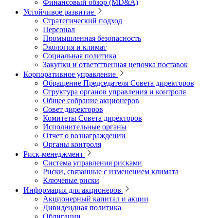
Финансовый обзор (MD&A)
Устойчивое развитие
Стратегический подход
Персонал
Промышленная безопасность
Экология и климат
Социальная политика
Закупки и ответственная цепочка поставок
Корпоративное управление
Обращение Председателя Совета директоров
Структура органов управления и контроля
Общее собрание акционеров
Совет директоров
Комитеты Совета директоров
Исполнительные органы
Отчет о вознаграждении
Органы контроля
Риск-менеджмент
Система управления рисками
Риски, связанные с изменением климата
Ключевые риски
Информация для акционеров
Акционерный капитал и акции
Дивидендная политика
Облигации