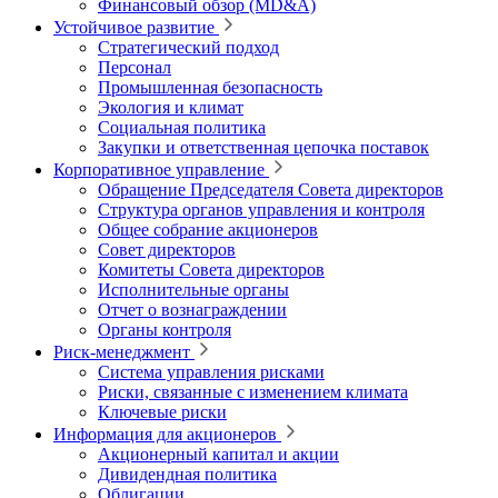
Финансовый обзор (MD&A)
Устойчивое развитие
Стратегический подход
Персонал
Промышленная безопасность
Экология и климат
Социальная политика
Закупки и ответственная цепочка поставок
Корпоративное управление
Обращение Председателя Совета директоров
Структура органов управления и контроля
Общее собрание акционеров
Совет директоров
Комитеты Совета директоров
Исполнительные органы
Отчет о вознаграждении
Органы контроля
Риск-менеджмент
Система управления рисками
Риски, связанные с изменением климата
Ключевые риски
Информация для акционеров
Акционерный капитал и акции
Дивидендная политика
Облигации