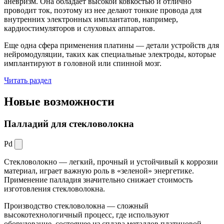
аневризм. Она обладает высокой ковкостью и отлично
проводит ток, поэтому из нее делают тонкие провода для
внутренних электронных имплантатов, например,
кардиостимуляторов и слуховых аппаратов.
Еще одна сфера применения платины — детали устройств для
нейромодуляции, таких как специальные электроды, которые
имплантируют в головной или спинной мозг.
Читать раздел
Новые
возможности
Палладий для стекловолокна
Pd
Стекловолокно — легкий, прочный и устойчивый к коррозии
материал, играет важную роль в «зеленой» энергетике.
Применение палладия значительно снижает стоимость
изготовления стекловолокна.
Производство стекловолокна — сложный
высокотехнологичный процесс, где используют
оборудование, состоящее из сплава металлов платиновой