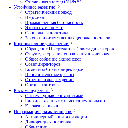
Финансовый обзор (MD&A)
Устойчивое развитие
Стратегический подход
Персонал
Промышленная безопасность
Экология и климат
Социальная политика
Закупки и ответственная цепочка поставок
Корпоративное управление
Обращение Председателя Совета директоров
Структура органов управления и контроля
Общее собрание акционеров
Совет директоров
Комитеты Совета директоров
Исполнительные органы
Отчет о вознаграждении
Органы контроля
Риск-менеджмент
Система управления рисками
Риски, связанные с изменением климата
Ключевые риски
Информация для акционеров
Акционерный капитал и акции
Дивидендная политика
Облигации