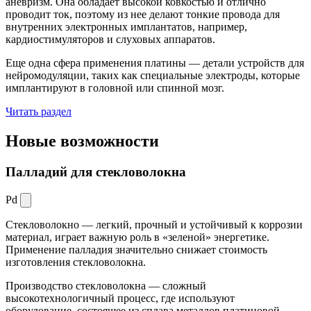
аневризм. Она обладает высокой ковкостью и отлично
проводит ток, поэтому из нее делают тонкие провода для
внутренних электронных имплантатов, например,
кардиостимуляторов и слуховых аппаратов.
Еще одна сфера применения платины — детали устройств для
нейромодуляции, таких как специальные электроды, которые
имплантируют в головной или спинной мозг.
Читать раздел
Новые
возможности
Палладий для стекловолокна
Pd
Стекловолокно — легкий, прочный и устойчивый к коррозии
материал, играет важную роль в «зеленой» энергетике.
Применение палладия значительно снижает стоимость
изготовления стекловолокна.
Производство стекловолокна — сложный
высокотехнологичный процесс, где используют
оборудование, состоящее из сплава металлов платиновой