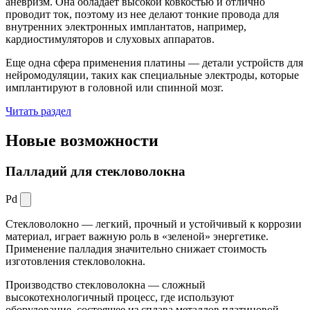
аневризм. Она обладает высокой ковкостью и отлично
проводит ток, поэтому из нее делают тонкие провода для
внутренних электронных имплантатов, например,
кардиостимуляторов и слуховых аппаратов.
Еще одна сфера применения платины — детали устройств для
нейромодуляции, таких как специальные электроды, которые
имплантируют в головной или спинной мозг.
Читать раздел
Новые
возможности
Палладий для стекловолокна
Pd
Стекловолокно — легкий, прочный и устойчивый к коррозии
материал, играет важную роль в «зеленой» энергетике.
Применение палладия значительно снижает стоимость
изготовления стекловолокна.
Производство стекловолокна — сложный
высокотехнологичный процесс, где используют
оборудование, состоящее из сплава металлов платиновой