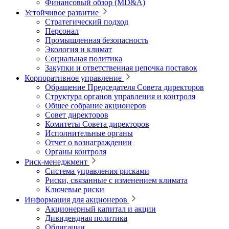
Финансовый обзор (MD&A)
Устойчивое развитие
Стратегический подход
Персонал
Промышленная безопасность
Экология и климат
Социальная политика
Закупки и ответственная цепочка поставок
Корпоративное управление
Обращение Председателя Совета директоров
Структура органов управления и контроля
Общее собрание акционеров
Совет директоров
Комитеты Совета директоров
Исполнительные органы
Отчет о вознаграждении
Органы контроля
Риск-менеджмент
Система управления рисками
Риски, связанные с изменением климата
Ключевые риски
Информация для акционеров
Акционерный капитал и акции
Дивидендная политика
Облигации