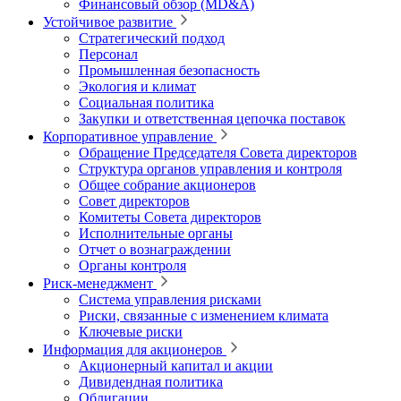
Финансовый обзор (MD&A)
Устойчивое развитие
Стратегический подход
Персонал
Промышленная безопасность
Экология и климат
Социальная политика
Закупки и ответственная цепочка поставок
Корпоративное управление
Обращение Председателя Совета директоров
Структура органов управления и контроля
Общее собрание акционеров
Совет директоров
Комитеты Совета директоров
Исполнительные органы
Отчет о вознаграждении
Органы контроля
Риск-менеджмент
Система управления рисками
Риски, связанные с изменением климата
Ключевые риски
Информация для акционеров
Акционерный капитал и акции
Дивидендная политика
Облигации