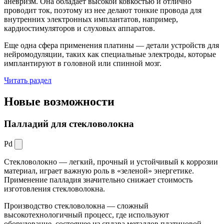
аневризм. Она обладает высокой ковкостью и отлично
проводит ток, поэтому из нее делают тонкие провода для
внутренних электронных имплантатов, например,
кардиостимуляторов и слуховых аппаратов.
Еще одна сфера применения платины — детали устройств для
нейромодуляции, таких как специальные электроды, которые
имплантируют в головной или спинной мозг.
Читать раздел
Новые
возможности
Палладий для стекловолокна
Pd
Стекловолокно — легкий, прочный и устойчивый к коррозии
материал, играет важную роль в «зеленой» энергетике.
Применение палладия значительно снижает стоимость
изготовления стекловолокна.
Производство стекловолокна — сложный
высокотехнологичный процесс, где используют
оборудование, состоящее из сплава металлов платиновой