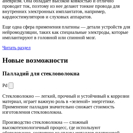
аневризм. Она обладает высокой ковкостью и отлично
проводит ток, поэтому из нее делают тонкие провода для
внутренних электронных имплантатов, например,
кардиостимуляторов и слуховых аппаратов.
Еще одна сфера применения платины — детали устройств для
нейромодуляции, таких как специальные электроды, которые
имплантируют в головной или спинной мозг.
Читать раздел
Новые
возможности
Палладий для стекловолокна
Pd
Стекловолокно — легкий, прочный и устойчивый к коррозии
материал, играет важную роль в «зеленой» энергетике.
Применение палладия значительно снижает стоимость
изготовления стекловолокна.
Производство стекловолокна — сложный
высокотехнологичный процесс, где используют
оборудование, состоящее из сплава металлов платиновой