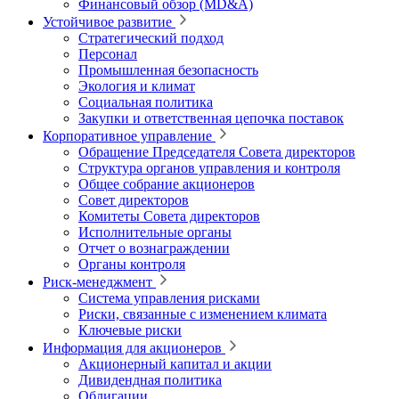
Финансовый обзор (MD&A)
Устойчивое развитие
Стратегический подход
Персонал
Промышленная безопасность
Экология и климат
Социальная политика
Закупки и ответственная цепочка поставок
Корпоративное управление
Обращение Председателя Совета директоров
Структура органов управления и контроля
Общее собрание акционеров
Совет директоров
Комитеты Совета директоров
Исполнительные органы
Отчет о вознаграждении
Органы контроля
Риск-менеджмент
Система управления рисками
Риски, связанные с изменением климата
Ключевые риски
Информация для акционеров
Акционерный капитал и акции
Дивидендная политика
Облигации