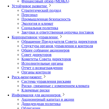
Финансовый обзор (MD&A)
Устойчивое развитие
Стратегический подход
Персонал
Промышленная безопасность
Экология и климат
Социальная политика
Закупки и ответственная цепочка поставок
Корпоративное управление
Обращение Председателя Совета директоров
Структура органов управления и контроля
Общее собрание акционеров
Совет директоров
Комитеты Совета директоров
Исполнительные органы
Отчет о вознаграждении
Органы контроля
Риск-менеджмент
Система управления рисками
Риски, связанные с изменением климата
Ключевые риски
Информация для акционеров
Акционерный капитал и акции
Дивидендная политика
Облигации