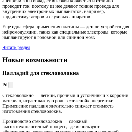
аневризм. Она обладает высокой ковкостью и отлично
проводит ток, поэтому из нее делают тонкие провода для
внутренних электронных имплантатов, например,
кардиостимуляторов и слуховых аппаратов.
Еще одна сфера применения платины — детали устройств для
нейромодуляции, таких как специальные электроды, которые
имплантируют в головной или спинной мозг.
Читать раздел
Новые
возможности
Палладий для стекловолокна
Pd
Стекловолокно — легкий, прочный и устойчивый к коррозии
материал, играет важную роль в «зеленой» энергетике.
Применение палладия значительно снижает стоимость
изготовления стекловолокна.
Производство стекловолокна — сложный
высокотехнологичный процесс, где используют
оборудование, состоящее из сплава металлов платиновой