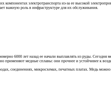
гих компонентах электротранспорта из-за ее высокой электропр
рает важную роль в инфраструктуре для их обслуживания.
мерно 6000 лет назад ее начали выплавлять из руды. Сегодня ме
но применяют медные сплавы: они прочнее и устойчивее к возде
одах, соединениях, микросхемах, печатных платах. Медь можно