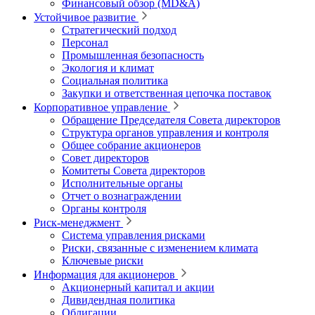
Финансовый обзор (MD&A)
Устойчивое развитие
Стратегический подход
Персонал
Промышленная безопасность
Экология и климат
Социальная политика
Закупки и ответственная цепочка поставок
Корпоративное управление
Обращение Председателя Совета директоров
Структура органов управления и контроля
Общее собрание акционеров
Совет директоров
Комитеты Совета директоров
Исполнительные органы
Отчет о вознаграждении
Органы контроля
Риск-менеджмент
Система управления рисками
Риски, связанные с изменением климата
Ключевые риски
Информация для акционеров
Акционерный капитал и акции
Дивидендная политика
Облигации