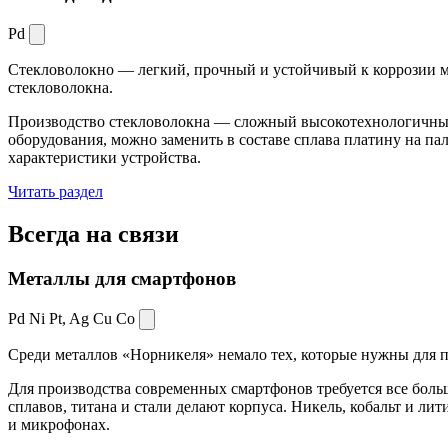
Pd
Стекловолокно — легкий, прочный и устойчивый к коррозии ма
стекловолокна.
Производство стекловолокна — сложный высокотехнологичный 
оборудования, можно заменить в составе сплава платину на пал
характеристики устройства.
Читать раздел
Всегда
на связи
Металлы для смартфонов
Pd Ni Pt,
Ag Cu Co
Среди металлов «Норникеля» немало тех, которые нужны для про
Для производства современных смартфонов требуется все боль
сплавов, титана и стали делают корпуса. Никель, кобальт и ли
и микрофонах.