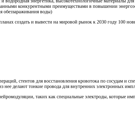
 и водородная энергетика, высокотехнологичные материалы для 
азанными конкурентными преимуществами в повышении энергоэ
ля обеззараживания воды)
планах создать и вывести на мировой рынок к 2030 году 100 н
пераций, стентов для восстановления кровотока по сосудам и с
 из нее делают тонкие провода для внутренних электронных импл
нейромодуляции, таких как специальные электроды, которые им