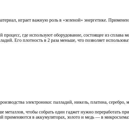
териал, играет важную роль в «зеленой» энергетике. Применен
процесс, где используют оборудование, состоящее из сплава м
ладий. Его плотность в 2 раза меньше, что позволяет использов
изводства электроники: палладий, никель, платина, серебро, ме
ше металлов, чтобы собрать один гаджет нужно переработать п
тий применяются в аккумуляторах, золото и медь — в микросхема