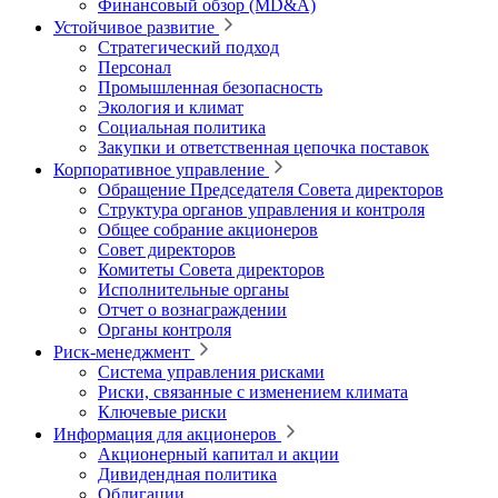
Финансовый обзор (MD&A)
Устойчивое развитие
Стратегический подход
Персонал
Промышленная безопасность
Экология и климат
Социальная политика
Закупки и ответственная цепочка поставок
Корпоративное управление
Обращение Председателя Совета директоров
Структура органов управления и контроля
Общее собрание акционеров
Совет директоров
Комитеты Совета директоров
Исполнительные органы
Отчет о вознаграждении
Органы контроля
Риск-менеджмент
Система управления рисками
Риски, связанные с изменением климата
Ключевые риски
Информация для акционеров
Акционерный капитал и акции
Дивидендная политика
Облигации