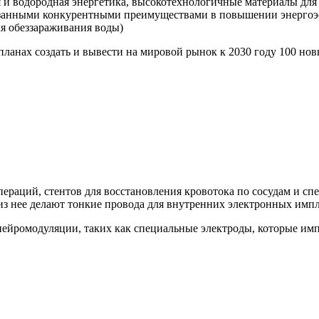
 и водородная энергетика, высокотехнологичные материалы для 
азанными конкурентными преимуществами в повышении энергоэ
ля обеззараживания воды)
планах создать и вывести на мировой рынок к 2030 году 100 н
пераций, стентов для восстановления кровотока по сосудам и с
 из нее делают тонкие провода для внутренних электронных импл
нейромодуляции, таких как специальные электроды, которые им