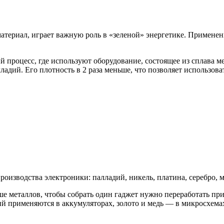
териал, играет важную роль в «зеленой» энергетике. Применен
процесс, где используют оборудование, состоящее из сплава м
ладий. Его плотность в 2 раза меньше, что позволяет использов
изводства электроники: палладий, никель, платина, серебро, ме
ше металлов, чтобы собрать один гаджет нужно переработать п
тий применяются в аккумуляторах, золото и медь — в микросхема