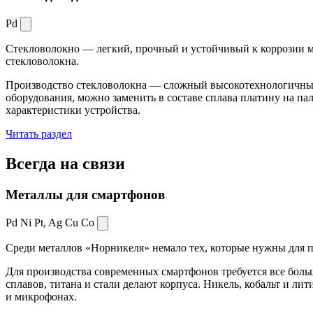
Pd
Стекловолокно — легкий, прочный и устойчивый к коррозии ма
стекловолокна.
Производство стекловолокна — сложный высокотехнологичный 
оборудования, можно заменить в составе сплава платину на пал
характеристики устройства.
Читать раздел
Всегда
на связи
Металлы для смартфонов
Pd Ni Pt,
Ag Cu Co
Среди металлов «Норникеля» немало тех, которые нужны для про
Для производства современных смартфонов требуется все боль
сплавов, титана и стали делают корпуса. Никель, кобальт и ли
и микрофонах.