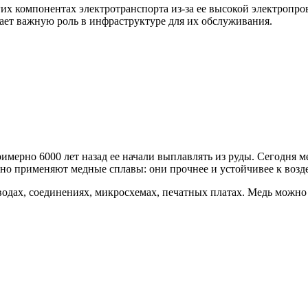
гих компонентах электротранспорта из-за ее высокой электропр
рает важную роль в инфраструктуре для их обслуживания.
мерно 6000 лет назад ее начали выплавлять из руды. Сегодня ме
но применяют медные сплавы: они прочнее и устойчивее к возде
одах, соединениях, микросхемах, печатных платах. Медь можно