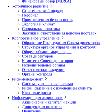
Финансовый обзор (MD&A)
Устойчивое развитие
Стратегический подход
Персонал
Промышленная безопасность
Экология и климат
Социальная политика
Закупки и ответственная цепочка поставок
Корпоративное управление
Обращение Председателя Совета директоров
Структура органов управления и контроля
Общее собрание акционеров
Совет директоров
Комитеты Совета директоров
Исполнительные органы
Отчет о вознаграждении
Органы контроля
Риск-менеджмент
Система управления рисками
Риски, связанные с изменением климата
Ключевые риски
Информация для акционеров
Акционерный капитал и акции
Дивидендная политика
Облигации