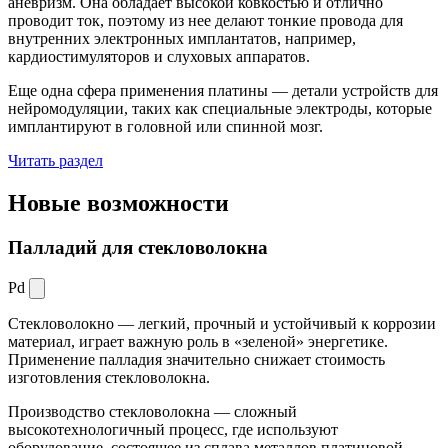
аневризм. Она обладает высокой ковкостью и отлично
проводит ток, поэтому из нее делают тонкие провода для
внутренних электронных имплантатов, например,
кардиостимуляторов и слуховых аппаратов.
Еще одна сфера применения платины — детали устройств для
нейромодуляции, таких как специальные электроды, которые
имплантируют в головной или спинной мозг.
Читать раздел
Новые
возможности
Палладий для стекловолокна
Pd
Стекловолокно — легкий, прочный и устойчивый к коррозии
материал, играет важную роль в «зеленой» энергетике.
Применение палладия значительно снижает стоимость
изготовления стекловолокна.
Производство стекловолокна — сложный
высокотехнологичный процесс, где используют
оборудование, состоящее из сплава металлов платиновой