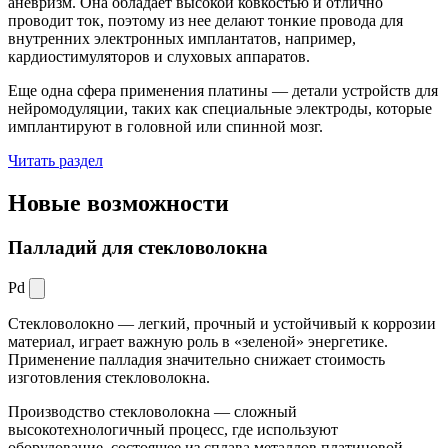
аневризм. Она обладает высокой ковкостью и отлично
проводит ток, поэтому из нее делают тонкие провода для
внутренних электронных имплантатов, например,
кардиостимуляторов и слуховых аппаратов.
Еще одна сфера применения платины — детали устройств для
нейромодуляции, таких как специальные электроды, которые
имплантируют в головной или спинной мозг.
Читать раздел
Новые
возможности
Палладий для стекловолокна
Pd
Стекловолокно — легкий, прочный и устойчивый к коррозии
материал, играет важную роль в «зеленой» энергетике.
Применение палладия значительно снижает стоимость
изготовления стекловолокна.
Производство стекловолокна — сложный
высокотехнологичный процесс, где используют
оборудование, состоящее из сплава металлов платиновой