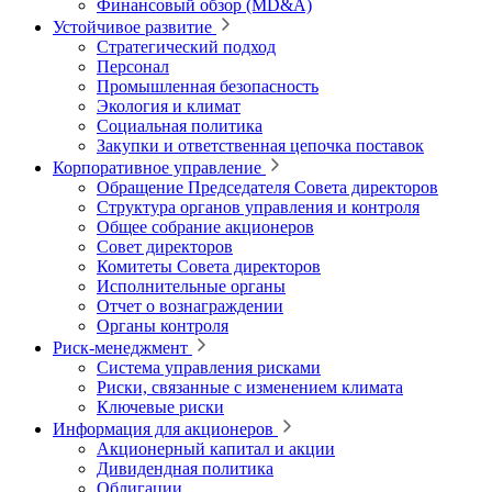
Финансовый обзор (MD&A)
Устойчивое развитие
Стратегический подход
Персонал
Промышленная безопасность
Экология и климат
Социальная политика
Закупки и ответственная цепочка поставок
Корпоративное управление
Обращение Председателя Совета директоров
Структура органов управления и контроля
Общее собрание акционеров
Совет директоров
Комитеты Совета директоров
Исполнительные органы
Отчет о вознаграждении
Органы контроля
Риск-менеджмент
Система управления рисками
Риски, связанные с изменением климата
Ключевые риски
Информация для акционеров
Акционерный капитал и акции
Дивидендная политика
Облигации