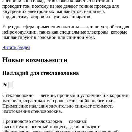
аневризм. Она обладает высокой ковкостью и отлично
проводит ток, поэтому из нее делают тонкие провода для
внутренних электронных имплантатов, например,
кардиостимуляторов и слуховых аппаратов.
Еще одна сфера применения платины — детали устройств для
нейромодуляции, таких как специальные электроды, которые
имплантируют в головной или спинной мозг.
Читать раздел
Новые
возможности
Палладий для стекловолокна
Pd
Стекловолокно — легкий, прочный и устойчивый к коррозии
материал, играет важную роль в «зеленой» энергетике.
Применение палладия значительно снижает стоимость
изготовления стекловолокна.
Производство стекловолокна — сложный
высокотехнологичный процесс, где используют
оборудование, состоящее из сплава металлов платиновой