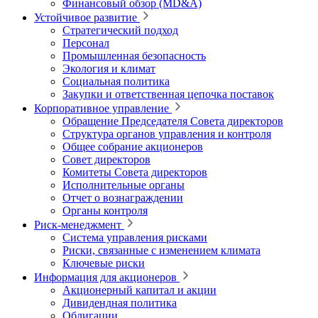
Финансовый обзор (MD&A)
Устойчивое развитие
Стратегический подход
Персонал
Промышленная безопасность
Экология и климат
Социальная политика
Закупки и ответственная цепочка поставок
Корпоративное управление
Обращение Председателя Совета директоров
Структура органов управления и контроля
Общее собрание акционеров
Совет директоров
Комитеты Совета директоров
Исполнительные органы
Отчет о вознаграждении
Органы контроля
Риск-менеджмент
Система управления рисками
Риски, связанные с изменением климата
Ключевые риски
Информация для акционеров
Акционерный капитал и акции
Дивидендная политика
Облигации