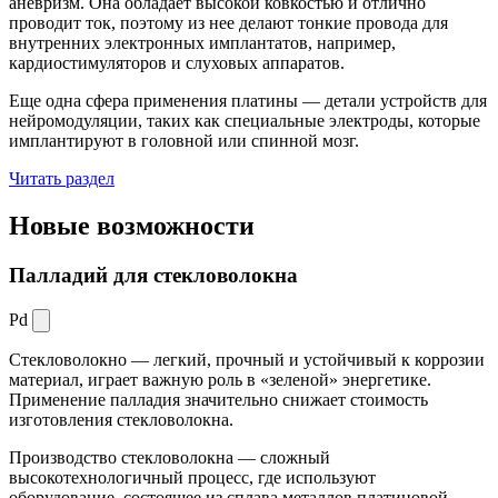
аневризм. Она обладает высокой ковкостью и отлично
проводит ток, поэтому из нее делают тонкие провода для
внутренних электронных имплантатов, например,
кардиостимуляторов и слуховых аппаратов.
Еще одна сфера применения платины — детали устройств для
нейромодуляции, таких как специальные электроды, которые
имплантируют в головной или спинной мозг.
Читать раздел
Новые
возможности
Палладий для стекловолокна
Pd
Стекловолокно — легкий, прочный и устойчивый к коррозии
материал, играет важную роль в «зеленой» энергетике.
Применение палладия значительно снижает стоимость
изготовления стекловолокна.
Производство стекловолокна — сложный
высокотехнологичный процесс, где используют
оборудование, состоящее из сплава металлов платиновой