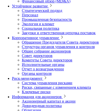
Финансовый обзор (MD&A)
Устойчивое развитие
Стратегический подход
Персонал
Промышленная безопасность
Экология и климат
Социальная политика
Закупки и ответственная цепочка поставок
Корпоративное управление
Обращение Председателя Совета директоров
Структура органов управления и контроля
Общее собрание акционеров
Совет директоров
Комитеты Совета директоров
Исполнительные органы
Отчет о вознаграждении
Органы контроля
Риск-менеджмент
Система управления рисками
Риски, связанные с изменением климата
Ключевые риски
Информация для акционеров
Акционерный капитал и акции
Дивидендная политика
Облигации