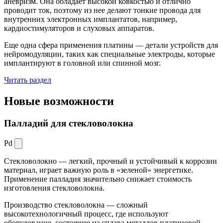
аневризм. Она обладает высокой ковкостью и отлично
проводит ток, поэтому из нее делают тонкие провода для
внутренних электронных имплантатов, например,
кардиостимуляторов и слуховых аппаратов.
Еще одна сфера применения платины — детали устройств для
нейромодуляции, таких как специальные электроды, которые
имплантируют в головной или спинной мозг.
Читать раздел
Новые
возможности
Палладий для стекловолокна
Pd
Стекловолокно — легкий, прочный и устойчивый к коррозии
материал, играет важную роль в «зеленой» энергетике.
Применение палладия значительно снижает стоимость
изготовления стекловолокна.
Производство стекловолокна — сложный
высокотехнологичный процесс, где используют
оборудование, состоящее из сплава металлов платиновой