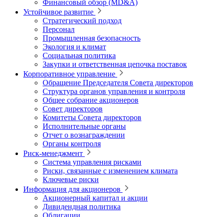
Финансовый обзор (MD&A)
Устойчивое развитие
Стратегический подход
Персонал
Промышленная безопасность
Экология и климат
Социальная политика
Закупки и ответственная цепочка поставок
Корпоративное управление
Обращение Председателя Совета директоров
Структура органов управления и контроля
Общее собрание акционеров
Совет директоров
Комитеты Совета директоров
Исполнительные органы
Отчет о вознаграждении
Органы контроля
Риск-менеджмент
Система управления рисками
Риски, связанные с изменением климата
Ключевые риски
Информация для акционеров
Акционерный капитал и акции
Дивидендная политика
Облигации