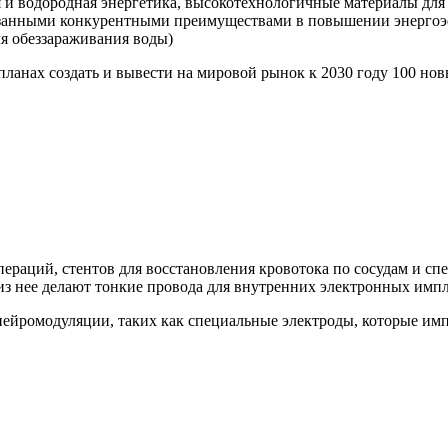
 и водородная энергетика, высокотехнологичные материалы для 
азанными конкурентными преимуществами в повышении энергоэ
ля обеззараживания воды)
планах создать и вывести на мировой рынок к 2030 году 100 н
пераций, стентов для восстановления кровотока по сосудам и с
 из нее делают тонкие провода для внутренних электронных импл
нейромодуляции, таких как специальные электроды, которые им