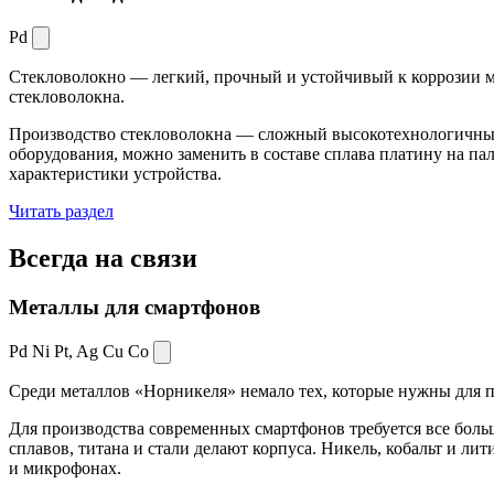
Pd
Стекловолокно — легкий, прочный и устойчивый к коррозии ма
стекловолокна.
Производство стекловолокна — сложный высокотехнологичный 
оборудования, можно заменить в составе сплава платину на пал
характеристики устройства.
Читать раздел
Всегда
на связи
Металлы для смартфонов
Pd Ni Pt,
Ag Cu Co
Среди металлов «Норникеля» немало тех, которые нужны для про
Для производства современных смартфонов требуется все боль
сплавов, титана и стали делают корпуса. Никель, кобальт и ли
и микрофонах.