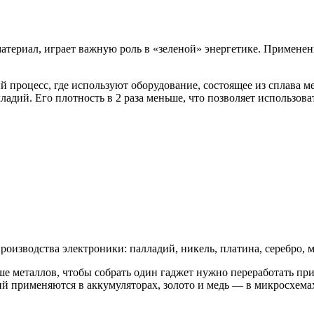
териал, играет важную роль в «зеленой» энергетике. Применен
процесс, где используют оборудование, состоящее из сплава м
ладий. Его плотность в 2 раза меньше, что позволяет использов
изводства электроники: палладий, никель, платина, серебро, ме
ше металлов, чтобы собрать один гаджет нужно переработать п
тий применяются в аккумуляторах, золото и медь — в микросхема