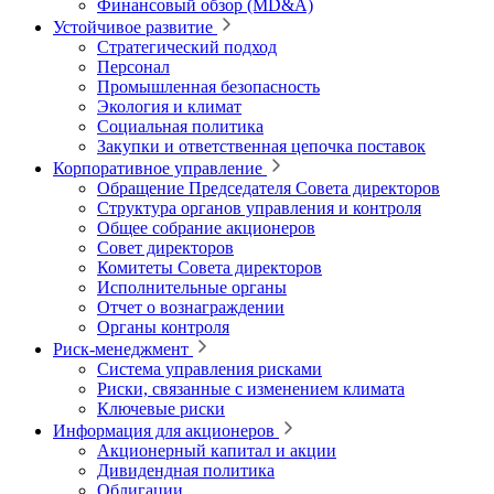
Финансовый обзор (MD&A)
Устойчивое развитие
Стратегический подход
Персонал
Промышленная безопасность
Экология и климат
Социальная политика
Закупки и ответственная цепочка поставок
Корпоративное управление
Обращение Председателя Совета директоров
Структура органов управления и контроля
Общее собрание акционеров
Совет директоров
Комитеты Совета директоров
Исполнительные органы
Отчет о вознаграждении
Органы контроля
Риск-менеджмент
Система управления рисками
Риски, связанные с изменением климата
Ключевые риски
Информация для акционеров
Акционерный капитал и акции
Дивидендная политика
Облигации