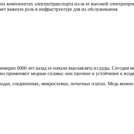
гих компонентах электротранспорта из-за ее высокой электропр
рает важную роль в инфраструктуре для их обслуживания.
мерно 6000 лет назад ее начали выплавлять из руды. Сегодня ме
но применяют медные сплавы: они прочнее и устойчивее к возде
одах, соединениях, микросхемах, печатных платах. Медь можно