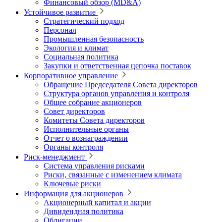
Финансовый обзор (MD&A)
Устойчивое развитие
Стратегический подход
Персонал
Промышленная безопасность
Экология и климат
Социальная политика
Закупки и ответственная цепочка поставок
Корпоративное управление
Обращение Председателя Совета директоров
Структура органов управления и контроля
Общее собрание акционеров
Совет директоров
Комитеты Совета директоров
Исполнительные органы
Отчет о вознаграждении
Органы контроля
Риск-менеджмент
Система управления рисками
Риски, связанные с изменением климата
Ключевые риски
Информация для акционеров
Акционерный капитал и акции
Дивидендная политика
Облигации