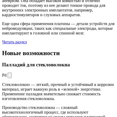
аневризм. Она обладает высокой ковкостью и отлично
проводит ток, поэтому из нее делают тонкие провода для
внутренних электронных имплантатов, например,
кардиостимуляторов и слуховых аппаратов.
Еще одна сфера применения платины — детали устройств для
нейромодуляции, таких как специальные электроды, которые
имплантируют в головной или спинной мозг.
Читать раздел
Новые
возможности
Палладий для стекловолокна
Pd
Стекловолокно — легкий, прочный и устойчивый к коррозии
материал, играет важную роль в «зеленой» энергетике.
Применение палладия значительно снижает стоимость
изготовления стекловолокна.
Производство стекловолокна — сложный
высокотехнологичный процесс, где используют
оборудование, состоящее из сплава металлов платиновой