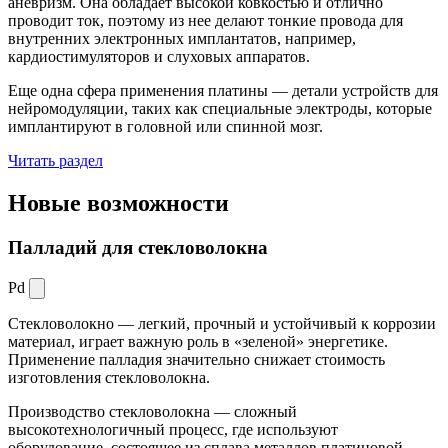
аневризм. Она обладает высокой ковкостью и отлично
проводит ток, поэтому из нее делают тонкие провода для
внутренних электронных имплантатов, например,
кардиостимуляторов и слуховых аппаратов.
Еще одна сфера применения платины — детали устройств для
нейромодуляции, таких как специальные электроды, которые
имплантируют в головной или спинной мозг.
Читать раздел
Новые
возможности
Палладий для стекловолокна
Pd
Стекловолокно — легкий, прочный и устойчивый к коррозии
материал, играет важную роль в «зеленой» энергетике.
Применение палладия значительно снижает стоимость
изготовления стекловолокна.
Производство стекловолокна — сложный
высокотехнологичный процесс, где используют
оборудование, состоящее из сплава металлов платиновой