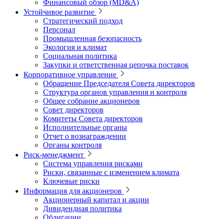
Финансовый обзор (MD&A)
Устойчивое развитие
Стратегический подход
Персонал
Промышленная безопасность
Экология и климат
Социальная политика
Закупки и ответственная цепочка поставок
Корпоративное управление
Обращение Председателя Совета директоров
Структура органов управления и контроля
Общее собрание акционеров
Совет директоров
Комитеты Совета директоров
Исполнительные органы
Отчет о вознаграждении
Органы контроля
Риск-менеджмент
Система управления рисками
Риски, связанные с изменением климата
Ключевые риски
Информация для акционеров
Акционерный капитал и акции
Дивидендная политика
Облигации