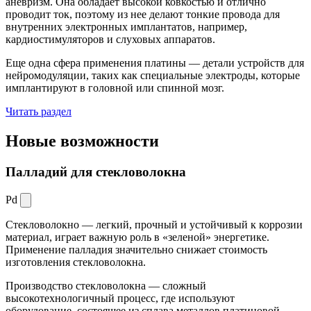
аневризм. Она обладает высокой ковкостью и отлично
проводит ток, поэтому из нее делают тонкие провода для
внутренних электронных имплантатов, например,
кардиостимуляторов и слуховых аппаратов.
Еще одна сфера применения платины — детали устройств для
нейромодуляции, таких как специальные электроды, которые
имплантируют в головной или спинной мозг.
Читать раздел
Новые
возможности
Палладий для стекловолокна
Pd
Стекловолокно — легкий, прочный и устойчивый к коррозии
материал, играет важную роль в «зеленой» энергетике.
Применение палладия значительно снижает стоимость
изготовления стекловолокна.
Производство стекловолокна — сложный
высокотехнологичный процесс, где используют
оборудование, состоящее из сплава металлов платиновой