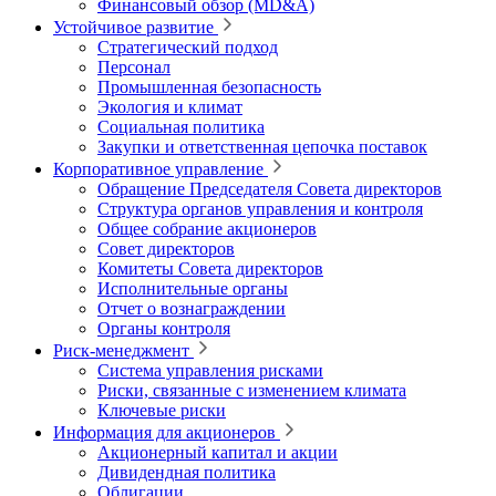
Финансовый обзор (MD&A)
Устойчивое развитие
Стратегический подход
Персонал
Промышленная безопасность
Экология и климат
Социальная политика
Закупки и ответственная цепочка поставок
Корпоративное управление
Обращение Председателя Совета директоров
Структура органов управления и контроля
Общее собрание акционеров
Совет директоров
Комитеты Совета директоров
Исполнительные органы
Отчет о вознаграждении
Органы контроля
Риск-менеджмент
Система управления рисками
Риски, связанные с изменением климата
Ключевые риски
Информация для акционеров
Акционерный капитал и акции
Дивидендная политика
Облигации