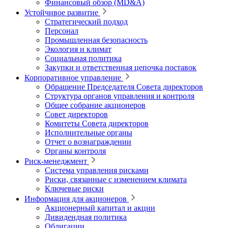
Финансовый обзор (MD&A)
Устойчивое развитие
Стратегический подход
Персонал
Промышленная безопасность
Экология и климат
Социальная политика
Закупки и ответственная цепочка поставок
Корпоративное управление
Обращение Председателя Совета директоров
Структура органов управления и контроля
Общее собрание акционеров
Совет директоров
Комитеты Совета директоров
Исполнительные органы
Отчет о вознаграждении
Органы контроля
Риск-менеджмент
Система управления рисками
Риски, связанные с изменением климата
Ключевые риски
Информация для акционеров
Акционерный капитал и акции
Дивидендная политика
Облигации