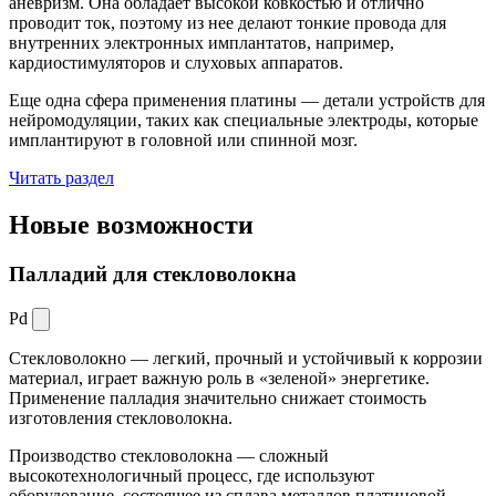
аневризм. Она обладает высокой ковкостью и отлично
проводит ток, поэтому из нее делают тонкие провода для
внутренних электронных имплантатов, например,
кардиостимуляторов и слуховых аппаратов.
Еще одна сфера применения платины — детали устройств для
нейромодуляции, таких как специальные электроды, которые
имплантируют в головной или спинной мозг.
Читать раздел
Новые
возможности
Палладий для стекловолокна
Pd
Стекловолокно — легкий, прочный и устойчивый к коррозии
материал, играет важную роль в «зеленой» энергетике.
Применение палладия значительно снижает стоимость
изготовления стекловолокна.
Производство стекловолокна — сложный
высокотехнологичный процесс, где используют
оборудование, состоящее из сплава металлов платиновой