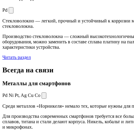
Pd
Стекловолокно — легкий, прочный и устойчивый к коррозии ма
стекловолокна.
Производство стекловолокна — сложный высокотехнологичный 
оборудования, можно заменить в составе сплава платину на пал
характеристики устройства.
Читать раздел
Всегда
на связи
Металлы для смартфонов
Pd Ni Pt,
Ag Cu Co
Среди металлов «Норникеля» немало тех, которые нужны для про
Для производства современных смартфонов требуется все боль
сплавов, титана и стали делают корпуса. Никель, кобальт и ли
и микрофонах.