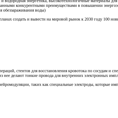
 и водородная энергетика, высокотехнологичные материалы для 
азанными конкурентными преимуществами в повышении энергоэ
ля обеззараживания воды)
планах создать и вывести на мировой рынок к 2030 году 100 н
пераций, стентов для восстановления кровотока по сосудам и с
 из нее делают тонкие провода для внутренних электронных импл
нейромодуляции, таких как специальные электроды, которые им