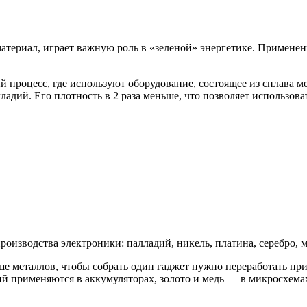
териал, играет важную роль в «зеленой» энергетике. Применен
процесс, где используют оборудование, состоящее из сплава м
ладий. Его плотность в 2 раза меньше, что позволяет использов
изводства электроники: палладий, никель, платина, серебро, ме
ше металлов, чтобы собрать один гаджет нужно переработать п
тий применяются в аккумуляторах, золото и медь — в микросхема