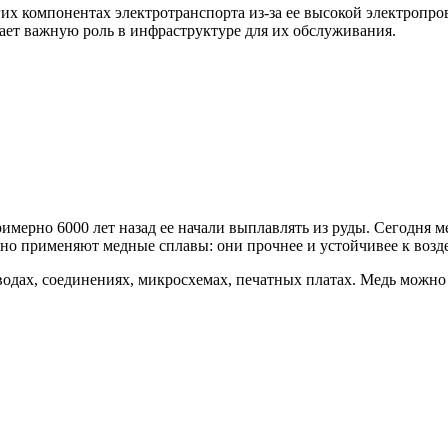
гих компонентах электротранспорта из-за ее высокой электропр
рает важную роль в инфраструктуре для их обслуживания.
мерно 6000 лет назад ее начали выплавлять из руды. Сегодня ме
но применяют медные сплавы: они прочнее и устойчивее к возде
одах, соединениях, микросхемах, печатных платах. Медь можно