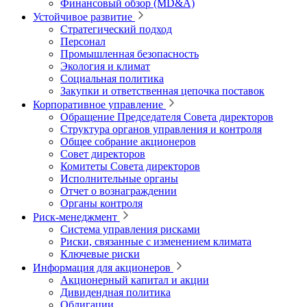
Финансовый обзор (MD&A)
Устойчивое развитие
Стратегический подход
Персонал
Промышленная безопасность
Экология и климат
Социальная политика
Закупки и ответственная цепочка поставок
Корпоративное управление
Обращение Председателя Совета директоров
Структура органов управления и контроля
Общее собрание акционеров
Совет директоров
Комитеты Совета директоров
Исполнительные органы
Отчет о вознаграждении
Органы контроля
Риск-менеджмент
Система управления рисками
Риски, связанные с изменением климата
Ключевые риски
Информация для акционеров
Акционерный капитал и акции
Дивидендная политика
Облигации