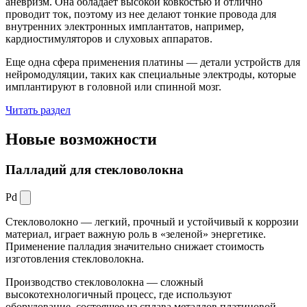
аневризм. Она обладает высокой ковкостью и отлично
проводит ток, поэтому из нее делают тонкие провода для
внутренних электронных имплантатов, например,
кардиостимуляторов и слуховых аппаратов.
Еще одна сфера применения платины — детали устройств для
нейромодуляции, таких как специальные электроды, которые
имплантируют в головной или спинной мозг.
Читать раздел
Новые
возможности
Палладий для стекловолокна
Pd
Стекловолокно — легкий, прочный и устойчивый к коррозии
материал, играет важную роль в «зеленой» энергетике.
Применение палладия значительно снижает стоимость
изготовления стекловолокна.
Производство стекловолокна — сложный
высокотехнологичный процесс, где используют
оборудование, состоящее из сплава металлов платиновой