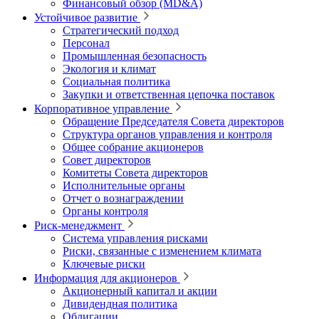
Финансовый обзор (MD&A)
Устойчивое развитие
Стратегический подход
Персонал
Промышленная безопасность
Экология и климат
Социальная политика
Закупки и ответственная цепочка поставок
Корпоративное управление
Обращение Председателя Совета директоров
Структура органов управления и контроля
Общее собрание акционеров
Совет директоров
Комитеты Совета директоров
Исполнительные органы
Отчет о вознаграждении
Органы контроля
Риск-менеджмент
Система управления рисками
Риски, связанные с изменением климата
Ключевые риски
Информация для акционеров
Акционерный капитал и акции
Дивидендная политика
Облигации