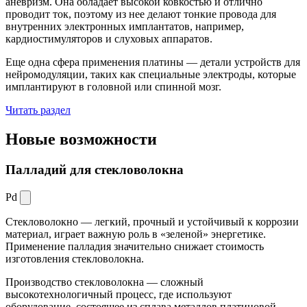
аневризм. Она обладает высокой ковкостью и отлично
проводит ток, поэтому из нее делают тонкие провода для
внутренних электронных имплантатов, например,
кардиостимуляторов и слуховых аппаратов.
Еще одна сфера применения платины — детали устройств для
нейромодуляции, таких как специальные электроды, которые
имплантируют в головной или спинной мозг.
Читать раздел
Новые
возможности
Палладий для стекловолокна
Pd
Стекловолокно — легкий, прочный и устойчивый к коррозии
материал, играет важную роль в «зеленой» энергетике.
Применение палладия значительно снижает стоимость
изготовления стекловолокна.
Производство стекловолокна — сложный
высокотехнологичный процесс, где используют
оборудование, состоящее из сплава металлов платиновой