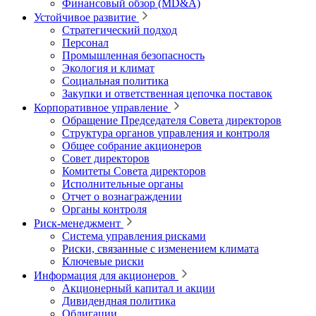
Финансовый обзор (MD&A)
Устойчивое развитие
Стратегический подход
Персонал
Промышленная безопасность
Экология и климат
Социальная политика
Закупки и ответственная цепочка поставок
Корпоративное управление
Обращение Председателя Совета директоров
Структура органов управления и контроля
Общее собрание акционеров
Совет директоров
Комитеты Совета директоров
Исполнительные органы
Отчет о вознаграждении
Органы контроля
Риск-менеджмент
Система управления рисками
Риски, связанные с изменением климата
Ключевые риски
Информация для акционеров
Акционерный капитал и акции
Дивидендная политика
Облигации