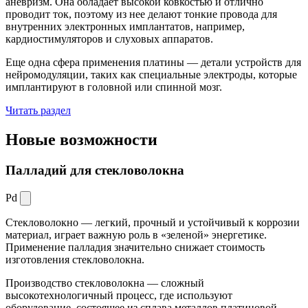
аневризм. Она обладает высокой ковкостью и отлично
проводит ток, поэтому из нее делают тонкие провода для
внутренних электронных имплантатов, например,
кардиостимуляторов и слуховых аппаратов.
Еще одна сфера применения платины — детали устройств для
нейромодуляции, таких как специальные электроды, которые
имплантируют в головной или спинной мозг.
Читать раздел
Новые
возможности
Палладий для стекловолокна
Pd
Стекловолокно — легкий, прочный и устойчивый к коррозии
материал, играет важную роль в «зеленой» энергетике.
Применение палладия значительно снижает стоимость
изготовления стекловолокна.
Производство стекловолокна — сложный
высокотехнологичный процесс, где используют
оборудование, состоящее из сплава металлов платиновой