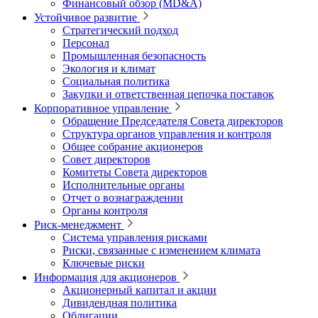
Финансовый обзор (MD&A)
Устойчивое развитие
Стратегический подход
Персонал
Промышленная безопасность
Экология и климат
Социальная политика
Закупки и ответственная цепочка поставок
Корпоративное управление
Обращение Председателя Совета директоров
Структура органов управления и контроля
Общее собрание акционеров
Совет директоров
Комитеты Совета директоров
Исполнительные органы
Отчет о вознаграждении
Органы контроля
Риск-менеджмент
Система управления рисками
Риски, связанные с изменением климата
Ключевые риски
Информация для акционеров
Акционерный капитал и акции
Дивидендная политика
Облигации