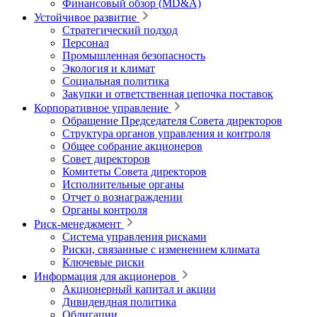
Финансовый обзор (MD&A)
Устойчивое развитие
Стратегический подход
Персонал
Промышленная безопасность
Экология и климат
Социальная политика
Закупки и ответственная цепочка поставок
Корпоративное управление
Обращение Председателя Совета директоров
Структура органов управления и контроля
Общее собрание акционеров
Совет директоров
Комитеты Совета директоров
Исполнительные органы
Отчет о вознаграждении
Органы контроля
Риск-менеджмент
Система управления рисками
Риски, связанные с изменением климата
Ключевые риски
Информация для акционеров
Акционерный капитал и акции
Дивидендная политика
Облигации