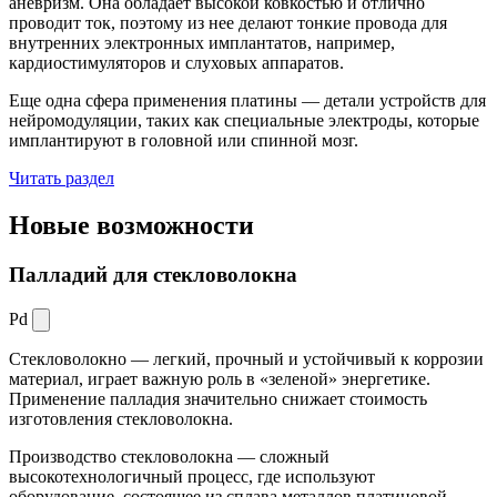
аневризм. Она обладает высокой ковкостью и отлично
проводит ток, поэтому из нее делают тонкие провода для
внутренних электронных имплантатов, например,
кардиостимуляторов и слуховых аппаратов.
Еще одна сфера применения платины — детали устройств для
нейромодуляции, таких как специальные электроды, которые
имплантируют в головной или спинной мозг.
Читать раздел
Новые
возможности
Палладий для стекловолокна
Pd
Стекловолокно — легкий, прочный и устойчивый к коррозии
материал, играет важную роль в «зеленой» энергетике.
Применение палладия значительно снижает стоимость
изготовления стекловолокна.
Производство стекловолокна — сложный
высокотехнологичный процесс, где используют
оборудование, состоящее из сплава металлов платиновой