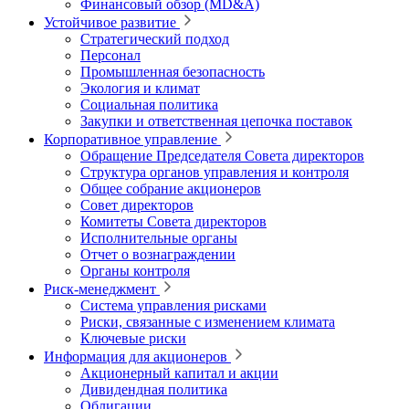
Финансовый обзор (MD&A)
Устойчивое развитие
Стратегический подход
Персонал
Промышленная безопасность
Экология и климат
Социальная политика
Закупки и ответственная цепочка поставок
Корпоративное управление
Обращение Председателя Совета директоров
Структура органов управления и контроля
Общее собрание акционеров
Совет директоров
Комитеты Совета директоров
Исполнительные органы
Отчет о вознаграждении
Органы контроля
Риск-менеджмент
Система управления рисками
Риски, связанные с изменением климата
Ключевые риски
Информация для акционеров
Акционерный капитал и акции
Дивидендная политика
Облигации