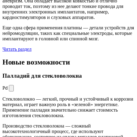
аневризм. Она обладает высокой ковкостью и отлично
проводит ток, поэтому из нее делают тонкие провода для
внутренних электронных имплантатов, например,
кардиостимуляторов и слуховых аппаратов.
Еще одна сфера применения платины — детали устройств для
нейромодуляции, таких как специальные электроды, которые
имплантируют в головной или спинной мозг.
Читать раздел
Новые
возможности
Палладий для стекловолокна
Pd
Стекловолокно — легкий, прочный и устойчивый к коррозии
материал, играет важную роль в «зеленой» энергетике.
Применение палладия значительно снижает стоимость
изготовления стекловолокна.
Производство стекловолокна — сложный
высокотехнологичный процесс, где используют
оборудование, состоящее из сплава металлов платиновой