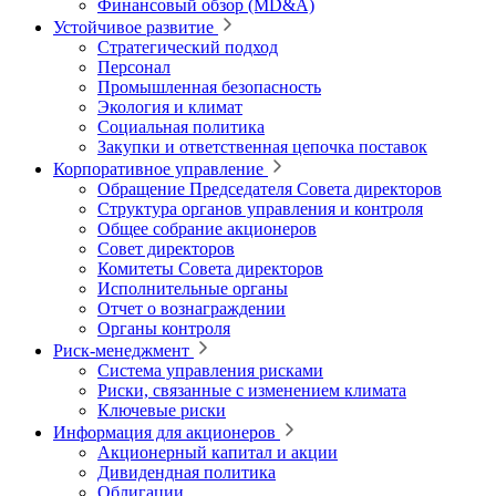
Финансовый обзор (MD&A)
Устойчивое развитие
Стратегический подход
Персонал
Промышленная безопасность
Экология и климат
Социальная политика
Закупки и ответственная цепочка поставок
Корпоративное управление
Обращение Председателя Совета директоров
Структура органов управления и контроля
Общее собрание акционеров
Совет директоров
Комитеты Совета директоров
Исполнительные органы
Отчет о вознаграждении
Органы контроля
Риск-менеджмент
Система управления рисками
Риски, связанные с изменением климата
Ключевые риски
Информация для акционеров
Акционерный капитал и акции
Дивидендная политика
Облигации