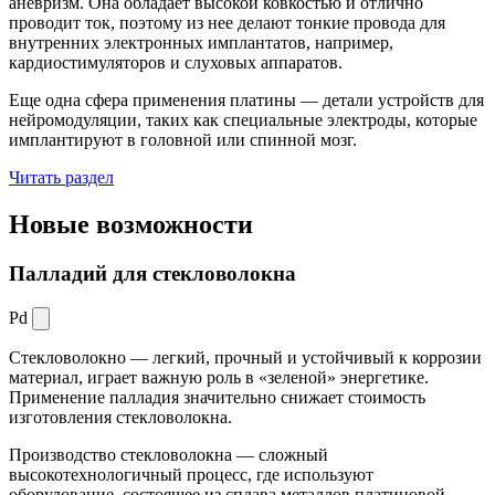
аневризм. Она обладает высокой ковкостью и отлично
проводит ток, поэтому из нее делают тонкие провода для
внутренних электронных имплантатов, например,
кардиостимуляторов и слуховых аппаратов.
Еще одна сфера применения платины — детали устройств для
нейромодуляции, таких как специальные электроды, которые
имплантируют в головной или спинной мозг.
Читать раздел
Новые
возможности
Палладий для стекловолокна
Pd
Стекловолокно — легкий, прочный и устойчивый к коррозии
материал, играет важную роль в «зеленой» энергетике.
Применение палладия значительно снижает стоимость
изготовления стекловолокна.
Производство стекловолокна — сложный
высокотехнологичный процесс, где используют
оборудование, состоящее из сплава металлов платиновой