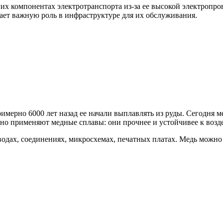
гих компонентах электротранспорта из-за ее высокой электропр
рает важную роль в инфраструктуре для их обслуживания.
мерно 6000 лет назад ее начали выплавлять из руды. Сегодня ме
но применяют медные сплавы: они прочнее и устойчивее к возде
одах, соединениях, микросхемах, печатных платах. Медь можно