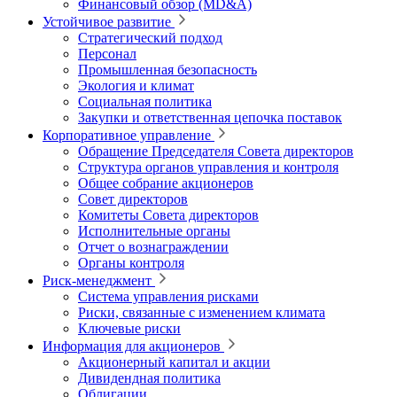
Финансовый обзор (MD&A)
Устойчивое развитие
Стратегический подход
Персонал
Промышленная безопасность
Экология и климат
Социальная политика
Закупки и ответственная цепочка поставок
Корпоративное управление
Обращение Председателя Совета директоров
Структура органов управления и контроля
Общее собрание акционеров
Совет директоров
Комитеты Совета директоров
Исполнительные органы
Отчет о вознаграждении
Органы контроля
Риск-менеджмент
Система управления рисками
Риски, связанные с изменением климата
Ключевые риски
Информация для акционеров
Акционерный капитал и акции
Дивидендная политика
Облигации