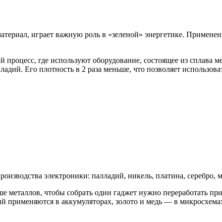
териал, играет важную роль в «зеленой» энергетике. Применен
процесс, где используют оборудование, состоящее из сплава м
ладий. Его плотность в 2 раза меньше, что позволяет использов
изводства электроники: палладий, никель, платина, серебро, ме
ше металлов, чтобы собрать один гаджет нужно переработать п
тий применяются в аккумуляторах, золото и медь — в микросхема