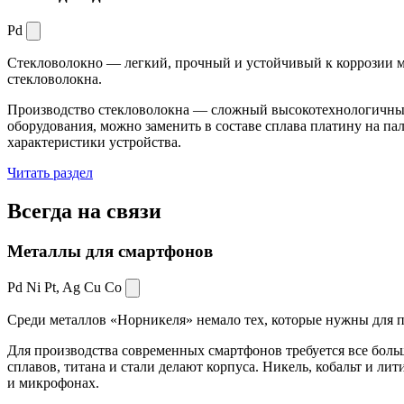
Pd
Стекловолокно — легкий, прочный и устойчивый к коррозии ма
стекловолокна.
Производство стекловолокна — сложный высокотехнологичный 
оборудования, можно заменить в составе сплава платину на пал
характеристики устройства.
Читать раздел
Всегда
на связи
Металлы для смартфонов
Pd Ni Pt,
Ag Cu Co
Среди металлов «Норникеля» немало тех, которые нужны для про
Для производства современных смартфонов требуется все боль
сплавов, титана и стали делают корпуса. Никель, кобальт и ли
и микрофонах.