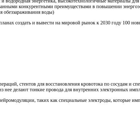
 и водородная энергетика, высокотехнологичные материалы для 
азанными конкурентными преимуществами в повышении энергоэ
ля обеззараживания воды)
планах создать и вывести на мировой рынок к 2030 году 100 н
пераций, стентов для восстановления кровотока по сосудам и с
 из нее делают тонкие провода для внутренних электронных импл
нейромодуляции, таких как специальные электроды, которые им